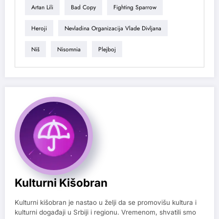
Artan Lili
Bad Copy
Fighting Sparrow
Heroji
Nevladina Organizacija Vlade Divljana
Niš
Nisomnia
Plejboj
Kulturni Kišobran
Kulturni kišobran je nastao u želji da se promovišu kultura i
kulturni događaji u Srbiji i regionu. Vremenom, shvatili smo