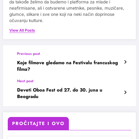
da takođe želimo da budemo i platforma za mlade i
neafirmisane, ali i ostvarene umetnike, pesnike, muzičare,
glumce, slikare i sve one koji na neki način doprinose
očuvanju kulture.
View All Posts
Previous post
Koje filmove gledamo na Festivalu francuskog
filma?
Next post
Deveti Oboa Fest od 27. do 30. juna u
Beogradu
PROČITAJTE I OVO