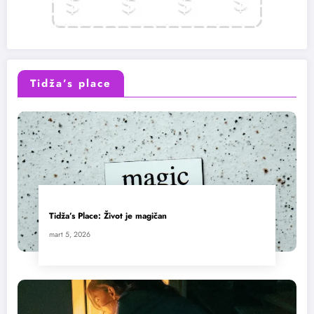
Tidža’s place
Tidža’s Place: Život je magičan
mart 5, 2026