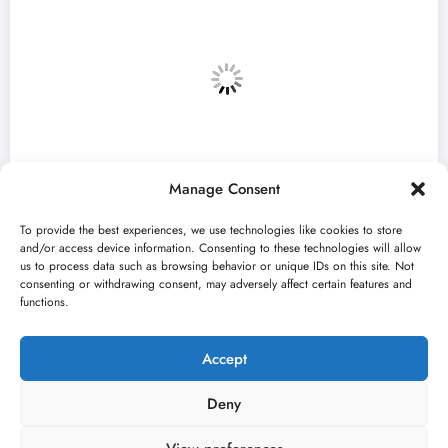
Manage Consent
To provide the best experiences, we use technologies like cookies to store
and/or access device information. Consenting to these technologies will allow
us to process data such as browsing behavior or unique IDs on this site. Not
consenting or withdrawing consent, may adversely affect certain features and
deja“ otvara 59. Bitef u
„Najveći mali
functions.
avgusta u Sr
jun 23, 2026
Kulturni kišobran
Ku
Accept
Deny