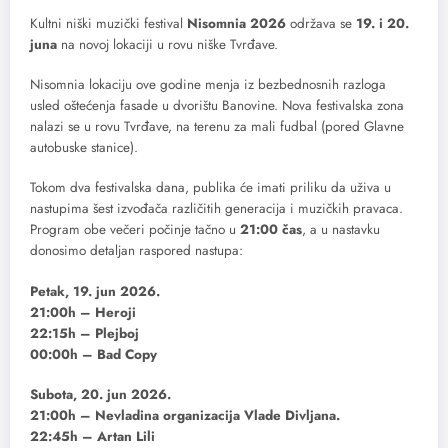
Kultni niški muzički festival
Nisomnia 2026
održava se
19. i 20.
juna
na novoj lokaciji u rovu niške Tvrđave.
Nisomnia lokaciju ove godine menja iz bezbednosnih razloga
usled oštećenja fasade u dvorištu Banovine. Nova festivalska zona
nalazi se u rovu Tvrđave, na terenu za mali fudbal (pored Glavne
autobuske stanice).
Tokom dva festivalska dana, publika će imati priliku da uživa u
nastupima šest izvođača različitih generacija i muzičkih pravaca.
Program obe večeri počinje tačno u
21:00 čas
, a u nastavku
donosimo detaljan raspored nastupa:
Petak, 19. jun 2026.
21:00h – Heroji
22:15h – Plejboj
00:00h – Bad Copy
Subota, 20. jun 2026.
21:00h – Nevladina organizacija Vlade Divljana.
22:45h – Artan Lili