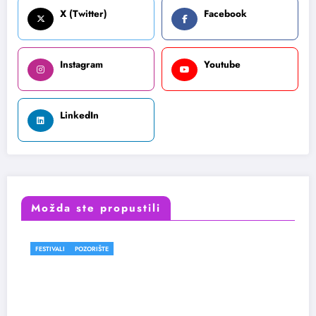
X (Twitter)
Facebook
Instagram
Youtube
LinkedIn
Možda ste propustili
IŠTE
FESTIVALI