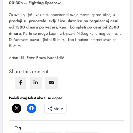
00:30h – Fighting Sparrow
Za sve koji još uvek nisu obezbedili svoje mesto ispred bine,
u
prodaji su preostale isključivo ulaznice po regularnoj ceni
od 1500 dinara po večeri, kao i kompleti po ceni od 2500
dinara
. Karte se mogu kupiti u knjižari Niškog kulturnog centra, u
Dušanovom bazaru (lokal Bilet.rs), kao i putem internet stranice
Bilet.rs.
Artan Lili, Foto: Braca Nadeždić
Share this content:
Podeli ovaj tekst ako ti se dopao:
More
Tag