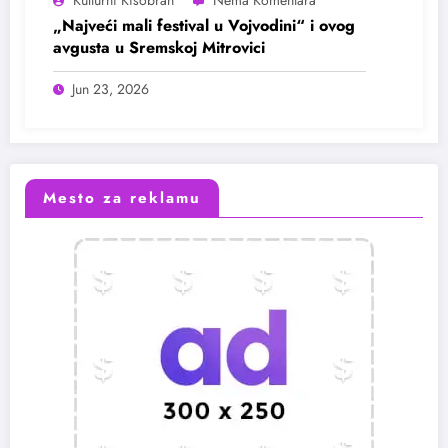
Kulturni Kišobran
„Najveći mali festival u Vojvodini“ i ovog
avgusta u Sremskoj Mitrovici
Jun 23, 2026
Mesto za reklamu