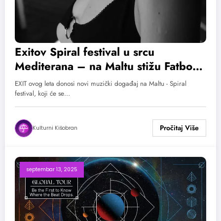
Exitov Spiral festival u srcu
Mediterana – na Maltu stižu Fatboy
Slim, Nina Kraviz, Argy, Lilly Palmer
EXIT ovog leta donosi novi muzički događaj na Maltu - Spiral
i mnogi drugi
festival, koji će se…
Kulturni Kišobran
septembar 13, 2025