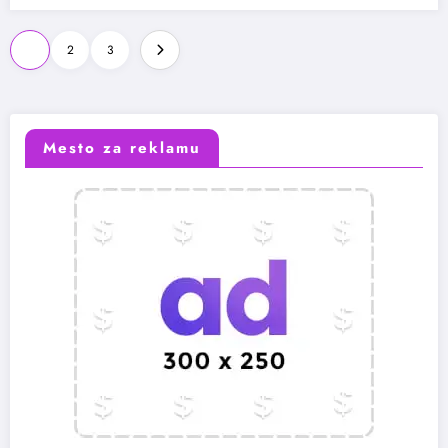
Paginacija
1
2
3
članaka
Mesto za reklamu