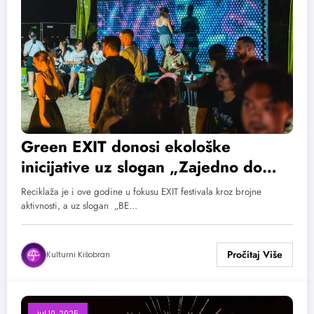
Green EXIT donosi ekološke
inicijative uz slogan „Zajedno do
cilja”
Reciklaža je i ove godine u fokusu EXIT festivala kroz brojne
aktivnosti, a uz slogan „BE…
Kulturni Kišobran
jul 10, 2025