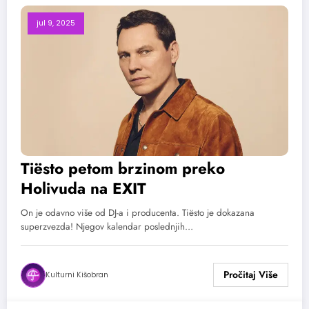
jul 9, 2025
Tiësto petom brzinom preko
Holivuda na EXIT
On je odavno više od DJ-a i producenta. Tiësto je dokazana
superzvezda! Njegov kalendar poslednjih…
Kulturni Kišobran