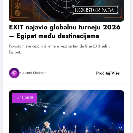
EXIT najavio globalnu turneju 2026
– Egipat među destinacijama
Povodom sve češćih dilema u vezi sa tim da li se EXIT seli u
Egipat…
Kulturni Kišobran
jul 16, 2025