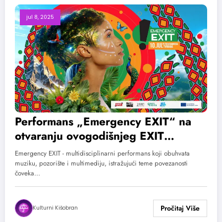
jul 8, 2025
Performans „Emergency EXIT“ na
otvaranju ovogodišnjeg EXIT
festivala
Emergency EXIT - multidisciplinarni performans koji obuhvata
muziku, pozorište i multimediju, istražujući teme povezanosti
čoveka…
Kulturni Kišobran