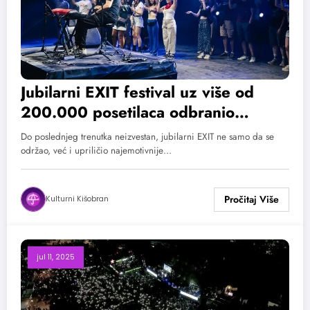
Jubilarni EXIT festival uz više od
200.000 posetilaca odbranio
slobodu uz poruku da su ljubav i
Do poslednjeg trenutka neizvestan, jubilarni EXIT ne samo da se
svetlost nezaustavljivi
održao, već i upriličio najemotivnije…
Kulturni Kišobran
jul 11, 2025