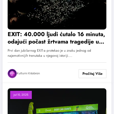
EXIT: 40.000 ljudi ćutalo 16 minuta,
odajući počast žrtvama tragedije u
Novom Sadu
Prvi dan jubilarnog EXIT-a protekao je u znaku jednog od
najemotivnijih trenutaka u njegovoj istoriji.…
Kulturni Kišobran
jul 10, 2025