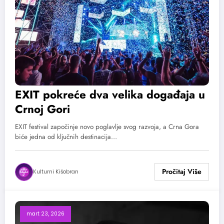
EXIT pokreće dva velika događaja u
Crnoj Gori
EXIT festival započinje novo poglavlje svog razvoja, a Crna Gora
biće jedna od ključnih destinacija…
Kulturni Kišobran
mart 23, 2026