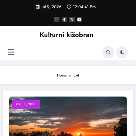
Skoči
jul 9, 2026
12:04:42 PM
na
sadržaj
Kulturni kišobran
Home
Exit
maj 16, 2026