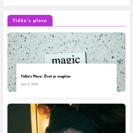
Tidža’s place
Tidža’s Place: Život je magičan
mart 5, 2026