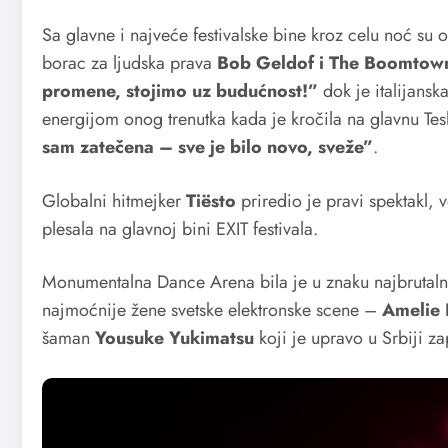
Sa glavne i najveće festivalske bine kroz celu noć su 
borac za ljudska prava
Bob Geldof i The Boomtow
promene, stojimo uz budućnost!”
dok je italijans
energijom onog trenutka kada je kročila na glavnu Tes
sam zatečena – sve je bilo novo, sveže”
.
Globalni hitmejker
Tiësto
priredio je pravi spektakl, 
plesala na glavnoj bini EXIT festivala.
Monumentalna Dance Arena bila je u znaku najbrutalni
najmoćnije žene svetske elektronske scene –
Amelie 
šaman
Yousuke Yukimatsu
koji je upravo u Srbiji za