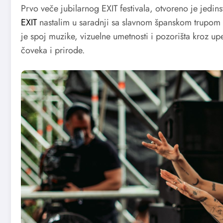
Prvo veče jubilarnog EXIT festivala, otvoreno je je
EXIT
nastalim u saradnji sa slavnom španskom trupom
je spoj muzike, vizuelne umetnosti i pozorišta kroz u
čoveka i prirode.