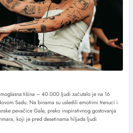
romoglasna tišina – 40.000 ljudi zaćutalo je na 16
ovom Sadu. Na binama su usledili emotivni trenuci i
anske pevačice Gale, preko inspirativnog gostovanja
mara, koji je pred desetinama hiljada ljudi