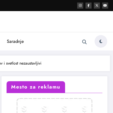
i
Saradnje
i svetlost nezaustavljivi
Mesto za reklamu