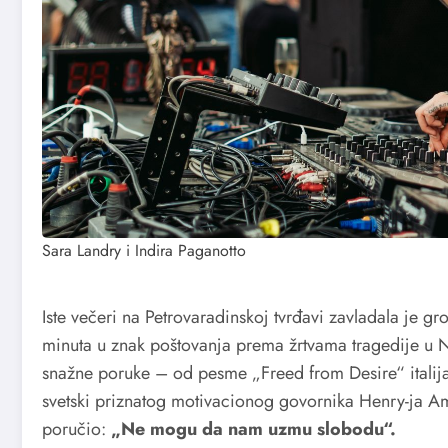
Sara Landry i Indira Paganotto
Iste večeri na Petrovaradinskoj tvrđavi zavladala je g
minuta u znak poštovanja prema žrtvama tragedije u N
snažne poruke – od pesme „Freed from Desire“ italij
svetski priznatog motivacionog govornika Henry-ja Am
poručio:
„Ne mogu da nam uzmu slobodu“.