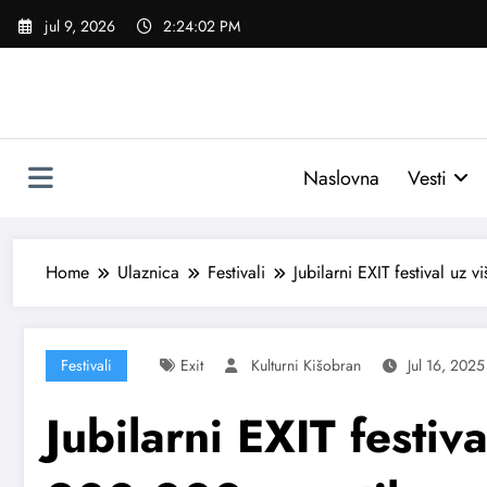
Skoči
jul 9, 2026
2:24:04 PM
na
sadržaj
Naslovna
Vesti
Home
Ulaznica
Festivali
Jubilarni EXIT festival uz
Festivali
Exit
Kulturni Kišobran
Jul 16, 2025
Jubilarni EXIT festiv