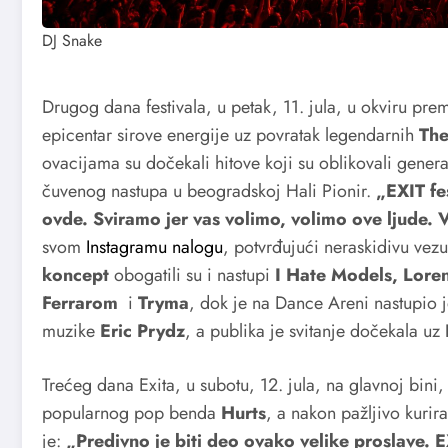
DJ Snake
Drugog dana festivala, u petak, 11. jula, u okviru pr
epicentar sirove energije uz povratak legendarnih
The
ovacijama su dočekali hitove koji su oblikovali gene
čuvenog nastupa u beogradskoj Hali Pionir.
„EXIT fe
ovde. Sviramo jer vas volimo, volimo ove ljude. V
svom
Instagramu nalogu
, potvrđujući neraskidivu vez
koncept
obogatili su i nastupi
I Hate Models, Lore
Ferrarom
i
Tryma
, dok je na Dance Areni nastupio j
muzike
Eric Prydz
, a publika je svitanje dočekala uz
Trećeg dana Exita, u subotu, 12. jula, na glavnoj bini
popularnog pop benda
Hurts
, a nakon pažljivo kurir
je:
„Predivno je biti deo ovako velike proslave. E