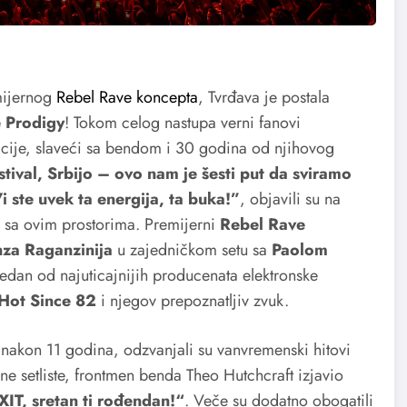
emijernog
Rebel Rave koncepta
, Tvrđava je postala
 Prodigy
! Tokom celog nastupa verni fanovi
racije, slaveći sa bendom i 30 godina od njihovog
stival, Srbijo – ovo nam je šesti put da sviramo
i ste uvek ta energija, ta buka!”
, objavili su na
u sa ovim prostorima. Premijerni
Rebel Rave
nza Raganzinija
u zajedničkom setu sa
Paolom
edan od najuticajnijih producenata elektronske
Hot Since 82
i njegov prepoznatljiv zvuk.
, nakon 11 godina, odzvanjali su vanvremenski hitovi
ane setliste, frontmen benda Theo Hutchcraft izjavio
XIT, sretan ti rođendan!“
. Veče su dodatno obogatili