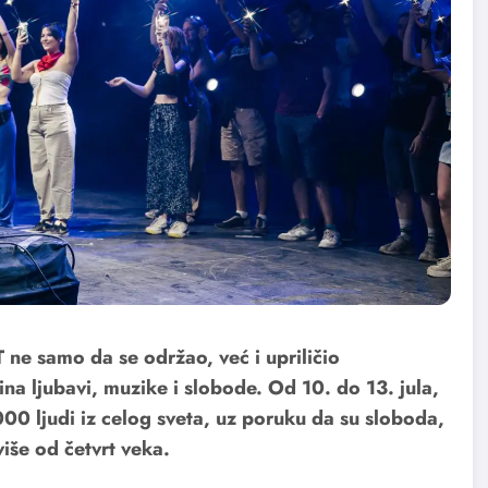
 ne samo da se održao, već i upriličio
na ljubavi, muzike i slobode. Od 10. do 13. jula,
00 ljudi iz celog sveta, uz poruku da su sloboda,
više od četvrt veka.