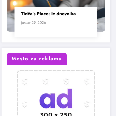
Tidža’s Place: Iz dnevnika
januar 29, 2026
Mesto za reklamu