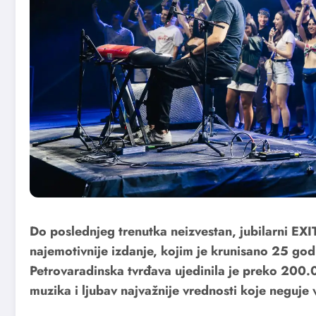
Do poslednjeg trenutka neizvestan, jubilarni EXIT
najemotivnije izdanje, kojim je krunisano 25 godi
Petrovaradinska tvrđava ujedinila je preko 200.0
muzika i ljubav najvažnije vrednosti koje neguje 