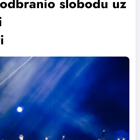
odbranio slobodu uz
i
i