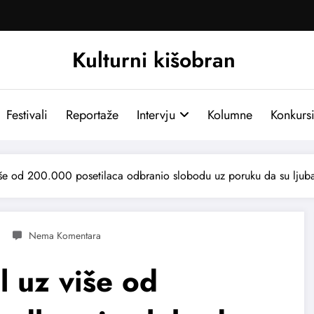
Kulturni kišobran
Festivali
Reportaže
Intervju
Kolumne
Konkurs
 više od 200.000 posetilaca odbranio slobodu uz poruku da su ljubav 
al uz više od