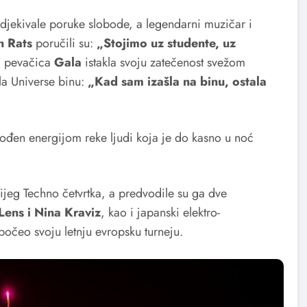
odjekivale poruke slobode, a legendarni muzičar i
n Rats
poručili su:
„Stojimo uz studente, uz
ka pevačica
Gala
istakla svoju zatečenost svežom
la Universe binu:
„Kad sam izašla na binu, ostala
vođen energijom reke ljudi koja je do kasno u noć
jeg Techno četvrtka, a predvodile su ga dve
Lens i Nina Kraviz
, kao i japanski elektro-
počeo svoju letnju evropsku turneju.