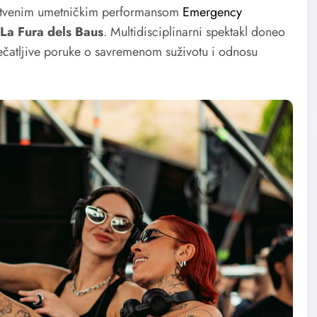
dinstvenim umetničkim performansom
Emergency
La Fura dels Baus
. Multidisciplinarni spektakl doneo
pečatljive poruke o savremenom suživotu i odnosu