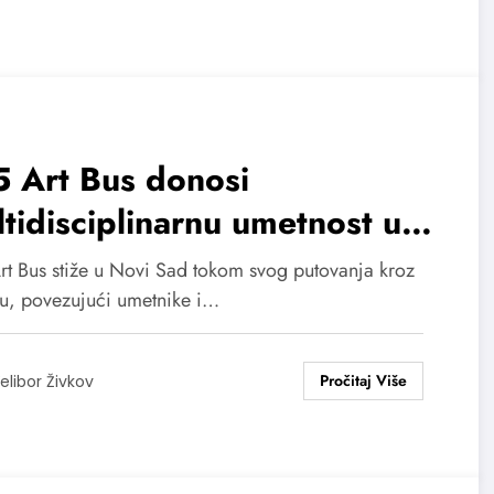
 Art Bus donosi
tidisciplinarnu umetnost u
vi Sad
rt Bus stiže u Novi Sad tokom svog putovanja kroz
u, povezujući umetnike i…
elibor Živkov