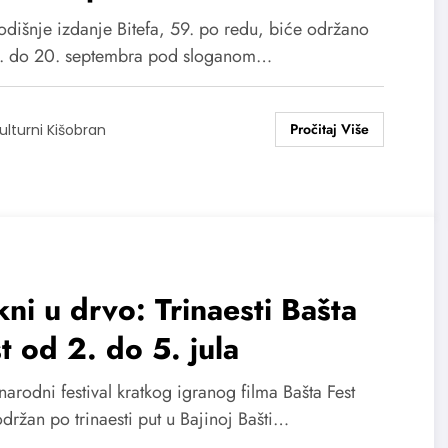
dišnje izdanje Bitefa, 59. po redu, biće održano
. do 20. septembra pod sloganom…
ulturni Kišobran
ni u drvo: Trinaesti Bašta
t od 2. do 5. jula
arodni festival kratkog igranog filma Bašta Fest
držan po trinaesti put u Bajinoj Bašti…