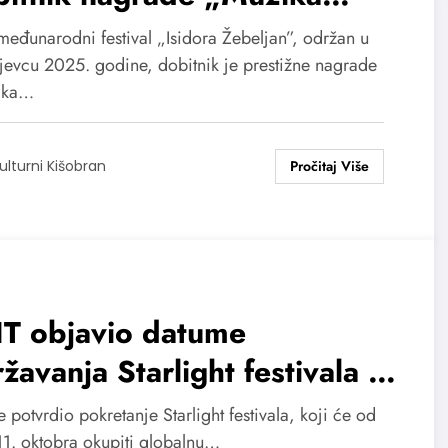
sika” za manifestaciju od
međunarodni festival „Isidora Žebeljan”, održan u
ionalnog značaja
jevcu 2025. godine, dobitnik je prestižne nagrade
ika…
ulturni Kišobran
IT objavio datume
žavanja Starlight festivala u
ptu
e potvrdio pokretanje Starlight festivala, koji će od
11. oktobra okupiti globalnu…