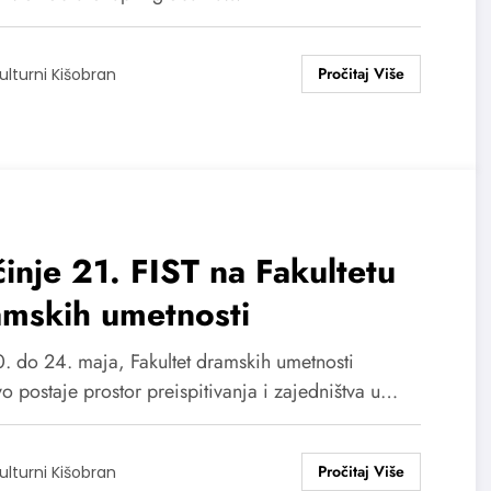
ulturni Kišobran
inje 21. FIST na Fakultetu
amskih umetnosti
. do 24. maja, Fakultet dramskih umetnosti
o postaje prostor preispitivanja i zajedništva u…
ulturni Kišobran