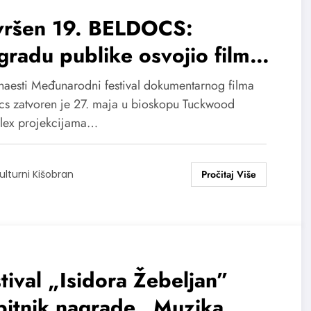
vršen 19. BELDOCS:
radu publike osvojio film
ugo ide u Ameriku“
naesti Međunarodni festival dokumentarnog filma
cs zatvoren je 27. maja u bioskopu Tuckwood
lex projekcijama…
ulturni Kišobran
tival „Isidora Žebeljan”
bitnik nagrade „Muzika