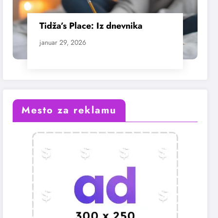
Tidža’s Place: Iz dnevnika
januar 29, 2026
Mesto za reklamu