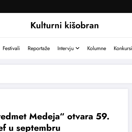
Kulturni kišobran
Festivali
Reportaže
Intervju
Kolumne
Konkurs
redmet Medeja“ otvara 59.
ef u septembru