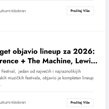
ulturni Kišobran
get objavio lineup za 2026:
rence + The Machine, Lewis
paldi, Baby Lasagna…
 Festival, jedan od najvećih i najraznolikijih
kih muzičkih festivala, objavio je kompletan lineup
…
ulturni Kišobran