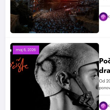
K
maj 6, 2026
Poč
dr
Od 20
ponov
K