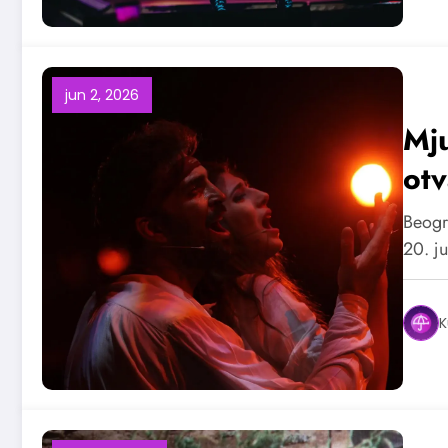
jun 2, 2026
Mju
ot
Beogra
20. j
K