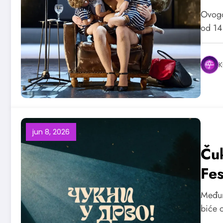
Ovogo
od 14
K
jun 8, 2026
Čuk
Fes
Međun
biće o