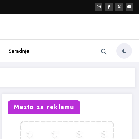
i
Saradnje
Mesto za reklamu