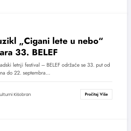
zikl „Cigani lete u nebo“
vara 33. BELEF
dski letnji festival – BELEF održaće se 33. put od
una do 22. septembra…
ulturni Kišobran