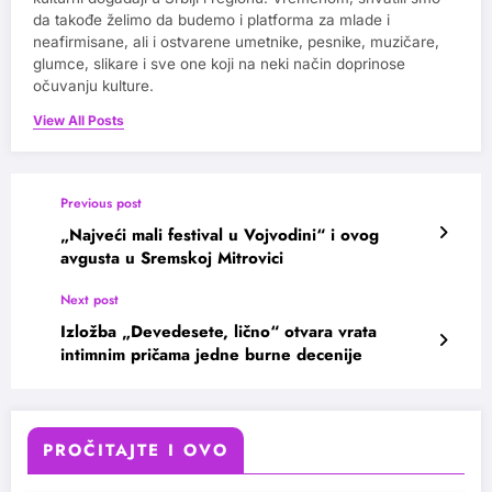
da takođe želimo da budemo i platforma za mlade i
neafirmisane, ali i ostvarene umetnike, pesnike, muzičare,
glumce, slikare i sve one koji na neki način doprinose
očuvanju kulture.
View All Posts
Previous post
„Najveći mali festival u Vojvodini“ i ovog
avgusta u Sremskoj Mitrovici
Next post
Izložba „Devedesete, lično“ otvara vrata
intimnim pričama jedne burne decenije
PROČITAJTE I OVO