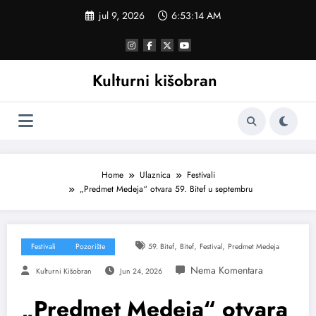
Skoči
jul 9, 2026
6:53:15 AM
na
sadržaj
Kulturni kišobran
Home
Ulaznica
Festivali
„Predmet Medeja“ otvara 59. Bitef u septembru
,
,
,
Festivali
Pozorište
59. Bitef
Bitef
Festival
Predmet Medeja
Kulturni Kišobran
Jun 24, 2026
„Predmet Medeja“ otvara