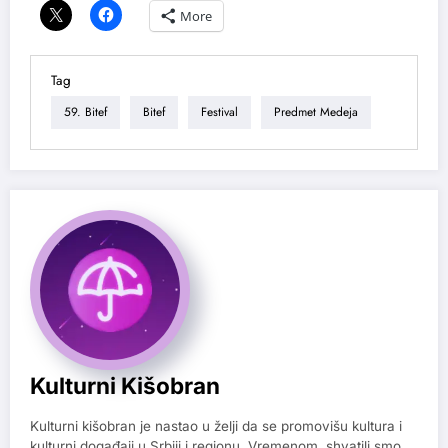
More
Tag
59. Bitef
Bitef
Festival
Predmet Medeja
Kulturni Kišobran
Kulturni kišobran je nastao u želji da se promovišu kultura i
kulturni događaji u Srbiji i regionu. Vremenom, shvatili smo