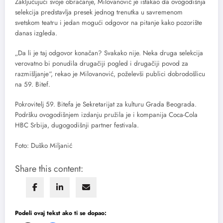
Zaključujući svoje obraćanje, Milovanović je istakao da ovogodišnja
selekcija predstavlja presek jednog trenutka u savremenom
svetskom teatru i jedan mogući odgovor na pitanje kako pozorište
danas izgleda.
„Da li je taj odgovor konačan? Svakako nije. Neka druga selekcija
verovatno bi ponudila drugačiji pogled i drugačiji povod za
razmišljanje“, rekao je Milovanović, poželevši publici dobrodošlicu
na 59. Bitef.
Pokrovitelj 59. Bitefa je Sekretarijat za kulturu Grada Beograda.
Podršku ovogodišnjem izdanju pružila je i kompanija Coca-Cola
HBC Srbija, dugogodišnji partner festivala.
Foto: Duško Miljanić
Share this content:
Podeli ovaj tekst ako ti se dopao: