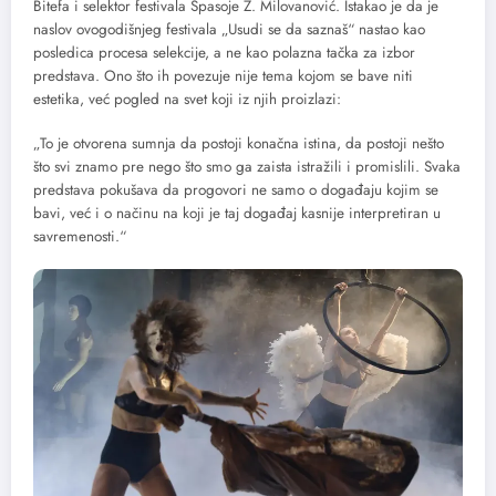
Bitefa i selektor festivala Spasoje Ž. Milovanović. Istakao je da je
naslov ovogodišnjeg festivala „Usudi se da saznaš“ nastao kao
posledica procesa selekcije, a ne kao polazna tačka za izbor
predstava. Ono što ih povezuje nije tema kojom se bave niti
estetika, već pogled na svet koji iz njih proizlazi:
„To je otvorena sumnja da postoji konačna istina, da postoji nešto
što svi znamo pre nego što smo ga zaista istražili i promislili. Svaka
predstava pokušava da progovori ne samo o događaju kojim se
bavi, već i o načinu na koji je taj događaj kasnije interpretiran u
savremenosti.“