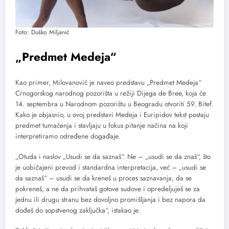
Foto: Duško Miljanić
„Predmet Medeja“
Kao primer, Milovanović je naveo predstavu „Predmet Medeja“
Crnogorskog narodnog pozorišta u režiji Dijega de Bree, koja će
14. septembra u Narodnom pozorištu u Beogradu otvoriti 59. Bitef.
Kako je objasnio, u ovoj predstavi Medeja i Euripidov tekst postaju
predmet tumačenja i stavljaju u fokus pitanje načina na koji
interpretiramo određene događaje.
„Otuda i naslov „Usudi se da saznaš“. Ne – „usudi se da znaš“, što
je uobičajeni prevod i standardna interpretacija, već – „usudi se
da saznaš“ – usudi se da kreneš u proces saznavanja, da se
pokreneš, a ne da prihvataš gotove sudove i opredeljuješ se za
jednu ili drugu stranu bez dovoljno promišljanja i bez napora da
dođeš do sopstvenog zaključka“, istakao je.