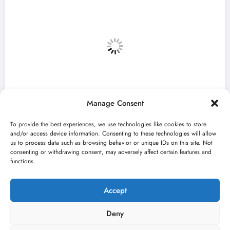
Manage Consent
To provide the best experiences, we use technologies like cookies to store
and/or access device information. Consenting to these technologies will allow
us to process data such as browsing behavior or unique IDs on this site. Not
consenting or withdrawing consent, may adversely affect certain features and
f u
„Najveći mali festival u Vojvodini“ 
functions.
avgusta u Sremskoj Mitrovici
jun 23, 2026
Kulturni kišobran
Accept
Deny