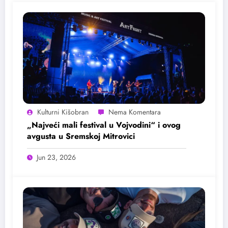
Kulturni Kišobran
„Najveći mali festival u Vojvodini“ i ovog
avgusta u Sremskoj Mitrovici
Jun 23, 2026