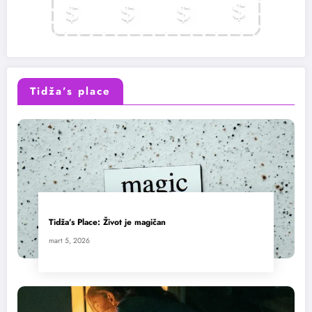
Tidža’s place
Tidža’s Place: Život je magičan
mart 5, 2026