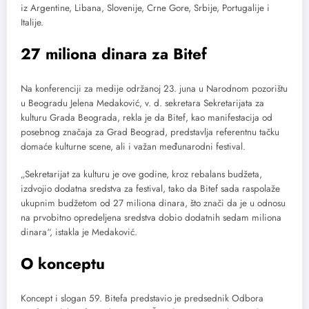
iz Argentine, Libana, Slovenije, Crne Gore, Srbije, Portugalije i
Italije.
27 miliona dinara za Bitef
Na konferenciji za medije održanoj 23. juna u Narodnom pozorištu
u Beogradu Jelena Medaković, v. d. sekretara Sekretarijata za
kulturu Grada Beograda, rekla je da Bitef, kao manifestacija od
posebnog značaja za Grad Beograd, predstavlja referentnu tačku
domaće kulturne scene, ali i važan međunarodni festival.
„Sekretarijat za kulturu je ove godine, kroz rebalans budžeta,
izdvojio dodatna sredstva za festival, tako da Bitef sada raspolaže
ukupnim budžetom od 27 miliona dinara, što znači da je u odnosu
na prvobitno opredeljena sredstva dobio dodatnih sedam miliona
dinara“, istakla je Medaković.
O konceptu
Koncept i slogan 59. Bitefa predstavio je predsednik Odbora