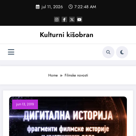
Skoči
jul 11, 2026
7:22:49 AM
na
sadržaj
Kulturni kišobran
Home
Filmske novosti
jun 13, 2019