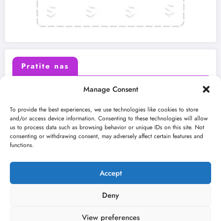
Pratite nas
Manage Consent
X (Twitter)
Facebook
To provide the best experiences, we use technologies like cookies to store
and/or access device information. Consenting to these technologies will allow
us to process data such as browsing behavior or unique IDs on this site. Not
Instagram
Youtube
consenting or withdrawing consent, may adversely affect certain features and
functions.
LinkedIn
Accept
Deny
View preferences