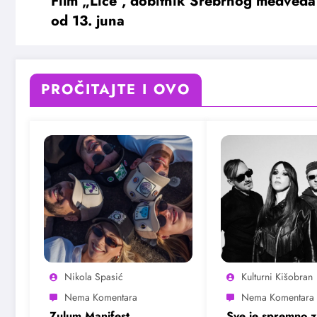
Film „Lice“, dobitnik Srebrnog medved
od 13. juna
PROČITAJTE I OVO
Nikola Spasić
Kulturni Kišobran
Zulum Manifest
Sve je spremno z