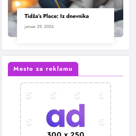
Tidža’s Place: Iz dnevnika
januar 29, 2026
Mesto za reklamu