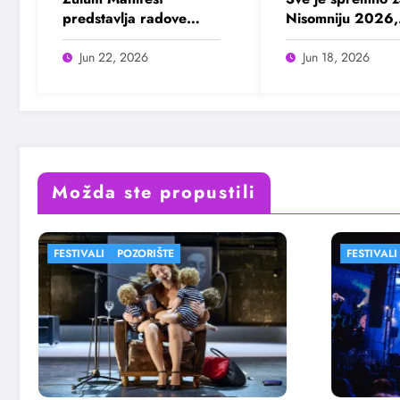
predstavlja radove
Nisomniju 2026,
deset finalista u
pogledajte prog
Madlenianumu
Jun 22, 2026
Jun 18, 2026
Možda ste propustili
FESTIVALI
FESTIV
Zulu