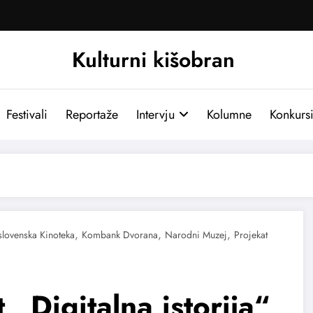
Kulturni kišobran
Festivali
Reportaže
Intervju
Kolumne
Konkurs
,
,
,
slovenska Kinoteka
Kombank Dvorana
Narodni Muzej
Projekat
 „Digitalna istorija“