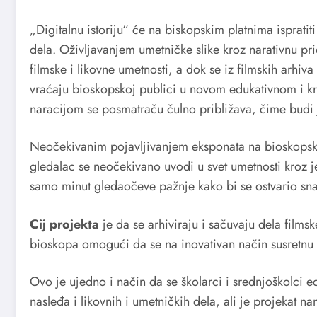
„Digitalnu istoriju“ će na biskopskim platnima ispratiti
dela. Oživljavanjem umetničke slike kroz narativnu pri
filmske i likovne umetnosti, a dok se iz filmskih arhiva 
vraćaju bioskopskoj publici u novom edukativnom i k
naracijom se posmatraču čulno približava, čime budi 
Neočekivanim pojavljivanjem eksponata na bioskopsko
gledalac se neočekivano uvodi u svet umetnosti kroz jed
samo minut gledaočeve pažnje kako bi se ostvario snaž
Cij projekta
je da se arhiviraju i sačuvaju dela filmsk
bioskopa omogući da se na inovativan način susretnu
Ovo je ujedno i način da se školarci i srednjoškolci e
nasleđa i likovnih i umetničkih dela, ali je projekat nam