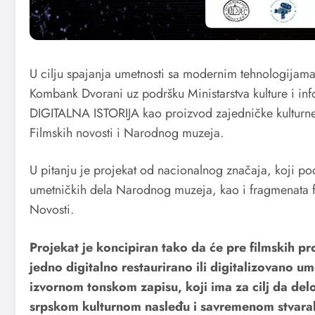
U cilju spajanja umetnosti sa modernim tehnologijama 
Kombank Dvorani uz podršku Ministarstva kulture i inf
DIGITALNA ISTORIJA kao proizvod zajedničke kulturne
Filmskih novosti i Narodnog muzeja.
U pitanju je projekat od nacionalnog značaja, koji p
umetničkih dela Narodnog muzeja, kao i fragmenata fi
Novosti.
Projekat je koncipiran tako da će pre filmskih p
jedno digitalno restaurirano ili digitalizovano u
izvornom tonskom zapisu, koji ima za cilj da delo 
srpskom kulturnom nasleđu i savremenom stvaral