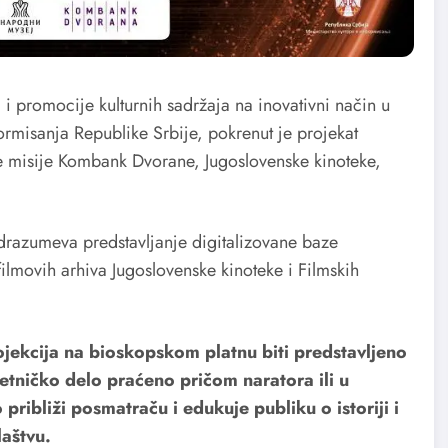
i promocije kulturnih sadržaja na inovativni način u
ormisanja Republike Srbije, pokrenut je projekat
 misije Kombank Dvorane, Jugoslovenske kinoteke,
odrazumeva predstavljanje digitalizovane baze
lmovih arhiva Jugoslovenske kinoteke i Filmskih
rojekcija na bioskopskom platnu biti predstavljeno
metničko delo praćeno pričom naratora ili u
približi posmatraču i edukuje publiku o istoriji i
aštvu.