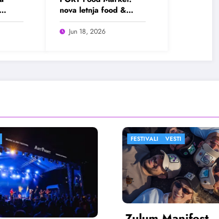
nova letnja food &
ram
lifestyle destinacija
Beograda
Jun 18, 2026
ALI
VESTI
FESTIVALI
FILM
m Manifest