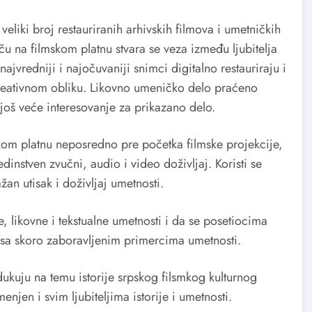
 veliki broj restauriranih arhivskih filmova i umetničkih
ču na filmskom platnu stvara se veza između ljubitelja
najvredniji i najočuvaniji snimci digitalno restauriraju i
reativnom obliku. Likovno umeničko delo praćeno
još veće interesovanje za prikazano delo.
m platnu neposredno pre početka filmske projekcije,
instven zvučni, audio i video doživljaj. Koristi se
an utisak i doživljaj umetnosti.
e, likovne i tekstualne umetnosti i da se posetiocima
 sa skoro zaboravljenim primercima umetnosti.
dukuju na temu istorije srpskog filsmkog kulturnog
enjen i svim ljubiteljima istorije i umetnosti.