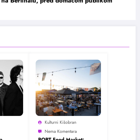
a na Berlinalu, pred domaćom publikom
Kulturni Kišobran
a
PORT Food Market: