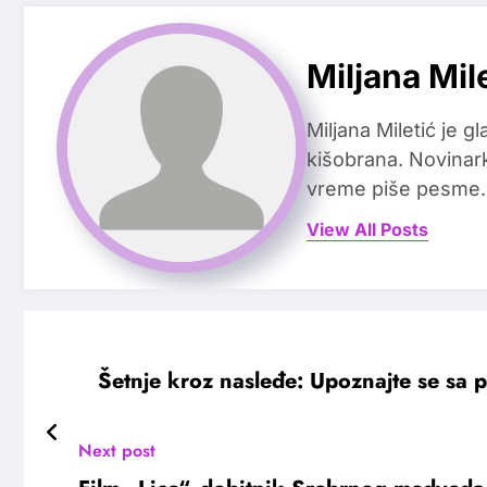
Miljana Mil
Miljana Miletić je 
kišobrana. Novinark
vreme piše pesme.
View All Posts
Šetnje kroz nasleđe: Upoznajte se sa
Next post