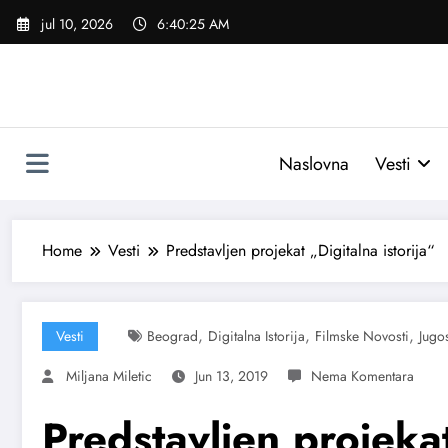
Skoči
jul 10, 2026
6:40:26 AM
na
sadržaj
Naslovna
Vesti
Home
Vesti
Predstavljen projekat „Digitalna istorija“
,
,
,
Vesti
Beograd
Digitalna Istorija
Filmske Novosti
Jugo
Miljana Miletic
Jun 13, 2019
Predstavljen projekat