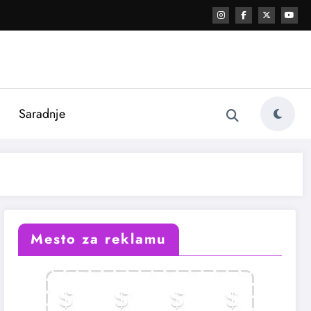
i
Saradnje
Mesto za reklamu