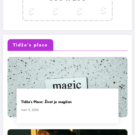
Tidža’s place
Tidža’s Place: Život je magičan
mart 5, 2026