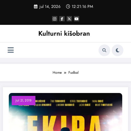
Skoči
jul 14, 2026
12:21:17 PM
na
sadržaj
Kulturni kišobran
Home
Fudbal
jul 21, 2019