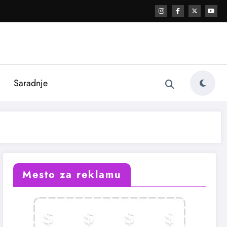
i
Saradnje
Mesto za reklamu