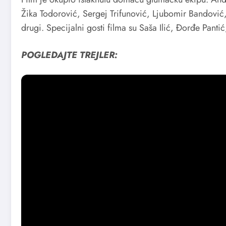
Žika Todorović, Sergej Trifunović, Ljubomir Bandović,
drugi. Specijalni gosti filma su Saša Ilić, Đorđe Panti
POGLEDAJTE TREJLER: