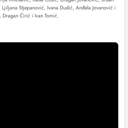
 Ljiljana Stjepanović, Ivana Dudić, Anđela Jovanović i
ć, Dragan Ćirić i Ivan Tomić.