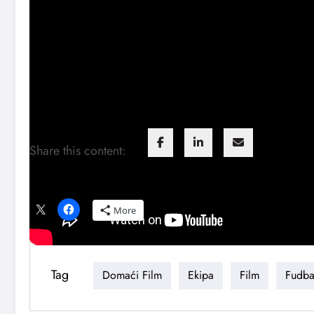
Share this content:
Podeli ovaj tekst ako ti se dopao:
More
Tag
Domaći Film
Ekipa
Film
Fudba