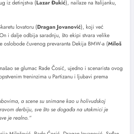
ug iz detinjstva (
Lazar Đukić
), nailaze na Italijanku,
karetu lovatoru (
Dragan Jovanović
), koji već
i dalje odbija saradnju, što ekipi stvara velike
 se oslobode čuvenog prevaranta Dekija BMW-a (
Miloš
 našao se glumac Rade Čosić, ujedno i scenarista ovog
sopstvenim treninzima u Partizanu i ljubavi prema
lubovima, a scene su snimane kao u holivudskoj
ravom derbiju, sve što se događa na utakmici je
ve je realno.“
rija Milošević, Rade Ćosić, Dragan Jovanović, Srđan