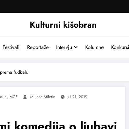
Kulturni kišobran
Festivali
Reportaže
Intervju
Kolumne
Konkurs
 prema fudbalu
,
dija
MCF
Miljana Miletic
Jul 21, 2019
mi komedija o ljubavi