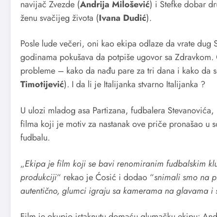
navijač Zvezde (
Andrija Milošević
) i Stefke dobar dr
ženu svačijeg života (
Ivana Dudić
).
Posle lude večeri, oni kao ekipa odlaze da vrate dug S
godinama pokušava da potpiše ugovor sa Zdravkom. On 
probleme – kako da nađu pare za tri dana i kako da
Timotijević
). I da li je Italijanka stvarno Italijanka ?
U ulozi mladog asa Partizana, fudbalera Stevanovića,
filma koji je motiv za nastanak ove priče pronašao u 
fudbalu.
„
Ekipa je film koji se bavi renomiranim fudbalskim k
produkciji
“ rekao je Ćosić i dodao “
snimali smo na p
autentično, glumci igraju sa kamerama na glavama i s
Film je okupio istaknutu domaću glumačku ekipu: And