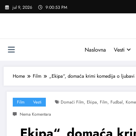
Skoči
jul 9, 2026
9:00:54 PM
na
sadržaj
Naslovna
Vesti
Home
Film
„Ekipa“, domaća krimi komedija o ljubavi
,
,
,
,
Film
Vesti
Domaći Film
Ekipa
Film
Fudbal
Kome
„Ekipa“, domaća kri