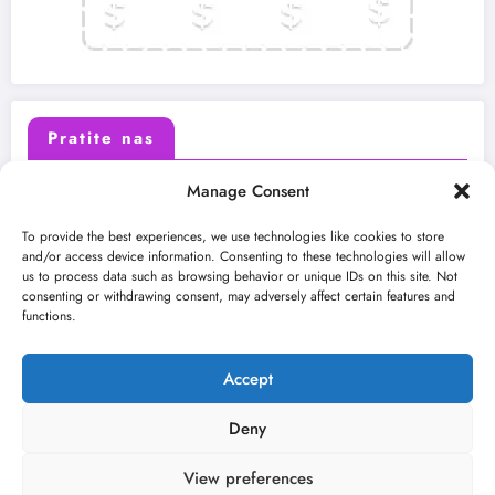
Pratite nas
Manage Consent
X (Twitter)
Facebook
To provide the best experiences, we use technologies like cookies to store
and/or access device information. Consenting to these technologies will allow
us to process data such as browsing behavior or unique IDs on this site. Not
Instagram
Youtube
consenting or withdrawing consent, may adversely affect certain features and
functions.
LinkedIn
Accept
Deny
View preferences
O nama
Uslovi
Kontakt