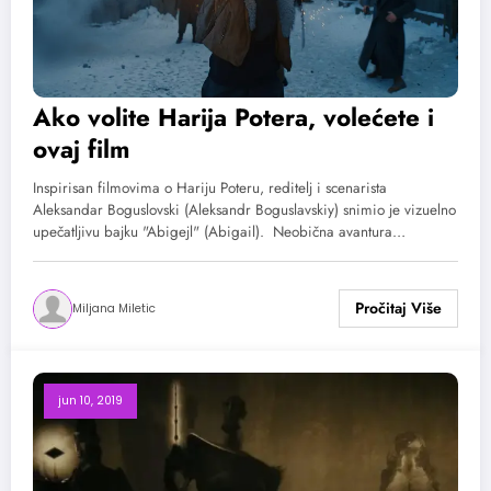
Ako volite Harija Potera, volećete i
ovaj film
Inspirisan filmovima o Hariju Poteru, reditelj i scenarista
Aleksandar Boguslovski (Aleksandr Boguslavskiy) snimio je vizuelno
upečatljivu bajku "Abigejl" (Abigail). Neobična avantura…
Miljana Miletic
jun 10, 2019