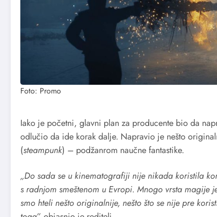
Foto: Promo
Iako je početni, glavni plan za producente bio da napr
odlučio da ide korak dalje. Napravio je nešto original
(
steampunk
) – podžanrom naučne fantastike.
„Do sada se u kinematografiji nije nikada koristila 
s radnjom smeštenom u Evropi. Mnogo vrsta magije j
smo hteli nešto originalnije, nešto što se nije pre kori
toga”,
objasnio je reditelj.