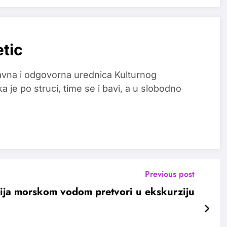
etic
glavna i odgovorna urednica Kulturnog
a je po struci, time se i bavi, a u slobodno
Previous post
pija morskom vodom pretvori u ekskurziju