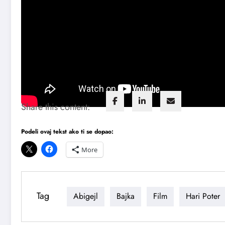
U ostalim ulogama: Edi Marsan (Eddie Marsan), Rina
drugi.
Foto: Promo
Share this content:
Podeli ovaj tekst ako ti se dopao:
More
Tag
Abigejl
Bajka
Film
Hari Poter