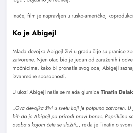
Inače, film je napravljen u rusko-američkoj koprodukci
Ko je Abigejl
Mlada devojka Abigejl živi u gradu čije su granice z
zatvorene. Njen otac bio je jedan od zaraženih i odve
moćnicima, kako bi pronašla svog oca, Abigejl saznaj
izvanredne sposobnosti.
U ulozi Abigejl našla se mlada glumica
Tinatin Dalaki
„
Ova devojka živi u svetu koji je potpuno zatvoren. U
bih da je Abigejl po prirodi pravi borac. Poprilično 
osoba s kojom ćete se složiti
„, rekla je Tinatin o svom 