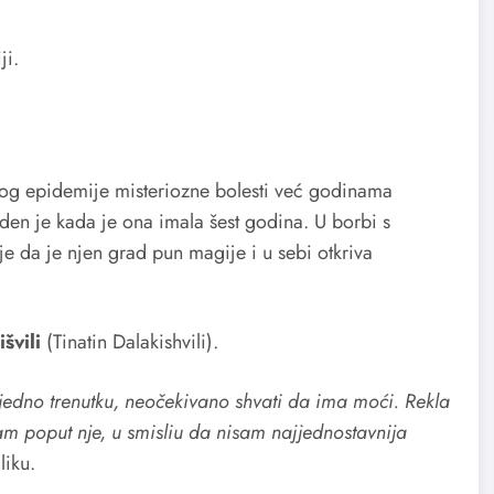
ji.
bog epidemije misteriozne bolesti već godinama
den je kada je ona imala šest godina. U borbi s
e da je njen grad pun magije i u sebi otkriva
švili
(Tinatin Dalakishvili).
 jedno trenutku, neočekivano shvati da ima moći. Rekla
sam poput nje, u smisliu da nisam najjednostavnija
liku.