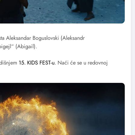
rista Aleksandar Boguslovski (Aleksandr
bigejl“ (Abigail).
odišnjem
15. KIDS FEST-u
. Naći će se u redovnoj