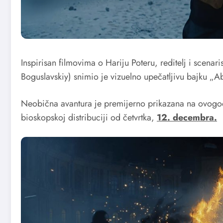
Inspirisan filmovima o Hariju Poteru, reditelj i scena
Boguslavskiy) snimio je vizuelno upečatljivu bajku „A
Neobična avantura je premijerno prikazana na ovog
bioskopskoj distribuciji od četvrtka,
12. decembra.