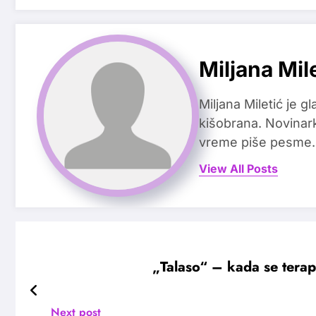
Miljana Mil
Miljana Miletić je 
kišobrana. Novinark
vreme piše pesme.
View All Posts
„Talaso“ – kada se tera
Next post