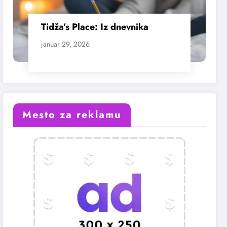
Tidža’s Place: Iz dnevnika
januar 29, 2026
Mesto za reklamu