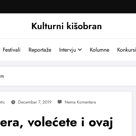
Kulturni kišobran
Festivali
Reportaže
Intervju
Kolumne
Konkurs
lm
tic
Decembar 7, 2019
era, volećete i ovaj