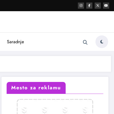
i
Saradnje
Mesto za reklamu