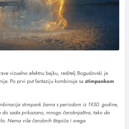
ave vizuelno efektnu bajku, reditelj Boguslovski je
nije. Po prvi put fantaziju kombinuje sa
stimpankom
kombinacija stimpank žanra s periodom iz 1930. godine,
e do sada prikazano, mnogo čarobnjaštva, tako da
stilo. Nema više čarobnih štapića i svega