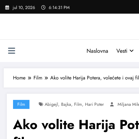
Skoči
jul 10, 2026
6:14:32 PM
na
sadržaj
Naslovna
Vesti
Home
Film
Ako volite Harija Potera, volećete i ovaj fi
,
,
,
Film
Abigejl
Bajka
Film
Hari Poter
Miljana Mile
Ako volite Harija Pot