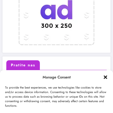
Pratite nas
Manage Consent
X (Twitter)
Facebook
To provide the best experiences, we use technologies like cookies to store
and/or access device information. Consenting to these technologies will allow
us to process data such as browsing behavior or unique IDs on this site. Not
Instagram
Youtube
consenting or withdrawing consent, may adversely affect certain features and
functions.