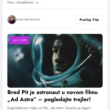
filmu „Kazablankaˮ, a…
Ivana Atanacković
jun 7, 2019
Bred Pit je astronaut u novom filmu
„Ad Astra“ – pogledajte trejler!
Dugoiščekivani trejler za film „Ad Astra“ konačno je stigao!