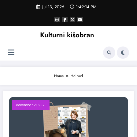
Skoči
jul 13, 2026
1:49:15 PM
na
sadržaj
Kulturni kišobran
Home
Holivud
decembar 21, 2021