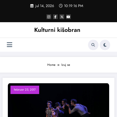
Skoči
jul 14, 2026
10:19:17 PM
na
sadržaj
Kulturni kišobran
Home
Izuj se
februar 23, 2017