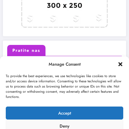
Pratite nas
Manage Consent
X (Twitter)
Facebook
To provide the best experiences, we use technologies like cookies to store
and/or access device information. Consenting to these technologies will allow
us to process data such as browsing behavior or unique IDs on this site. Not
Instagram
Youtube
consenting or withdrawing consent, may adversely affect certain features and
functions.
LinkedIn
Accept
Deny