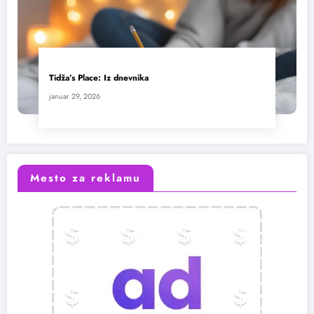
Tidža’s Place: Iz dnevnika
januar 29, 2026
Mesto za reklamu