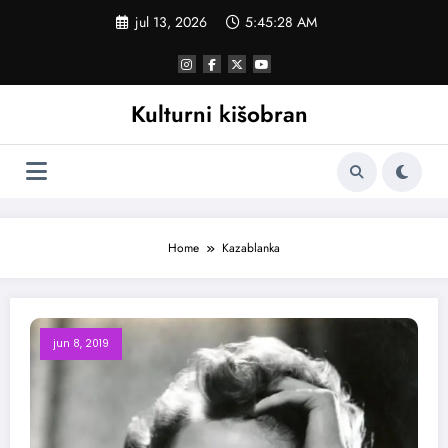
Skoči
jul 13, 2026
5:45:28 AM
na
sadržaj
Kulturni kišobran
Home
Kazablanka
jun 8, 2019