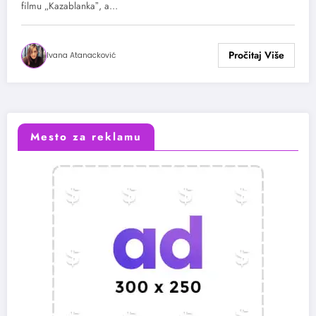
filmu „Kazablankaˮ, a…
Ivana Atanacković
Mesto za reklamu