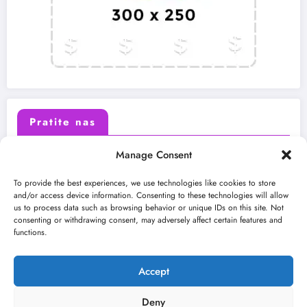
Pratite nas
Manage Consent
X (Twitter)
Facebook
To provide the best experiences, we use technologies like cookies to store
and/or access device information. Consenting to these technologies will allow
us to process data such as browsing behavior or unique IDs on this site. Not
Instagram
Youtube
consenting or withdrawing consent, may adversely affect certain features and
functions.
LinkedIn
Accept
Deny