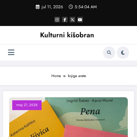
Skoči
jul 11, 2026
5:54:04 AM
na
sadržaj
Kulturni kišobran
Home
knjige arete
maj 27, 2026