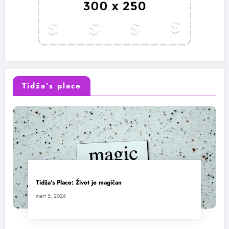
Tidža’s place
Tidža’s Place: Život je magičan
mart 5, 2026