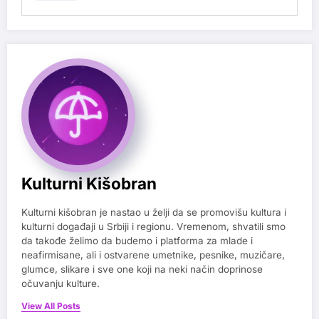
Kulturni Kišobran
Kulturni kišobran je nastao u želji da se promovišu kultura i
kulturni događaji u Srbiji i regionu. Vremenom, shvatili smo
da takođe želimo da budemo i platforma za mlade i
neafirmisane, ali i ostvarene umetnike, pesnike, muzičare,
glumce, slikare i sve one koji na neki način doprinose
očuvanju kulture.
View All Posts