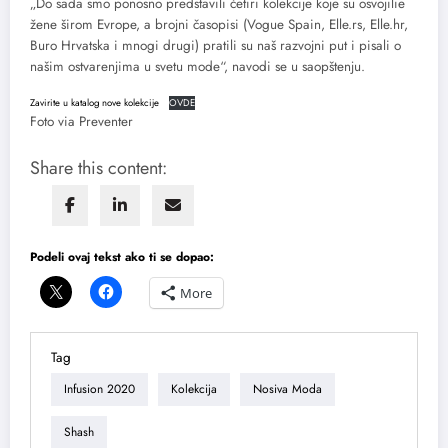
„Do sada smo ponosno predstavili četiri kolekcije koje su osvojilie
žene širom Evrope, a brojni časopisi (Vogue Spain, Elle.rs, Elle.hr,
Buro Hrvatska i mnogi drugi) pratili su naš razvojni put i pisali o
našim ostvarenjima u svetu mode“, navodi se u saopštenju.
Zavirite u katalog nove kolekcije
OVDE
Foto via Preventer
Share this content:
Podeli ovaj tekst ako ti se dopao:
More
Tag
Infusion 2020
Kolekcija
Nosiva Moda
Shash