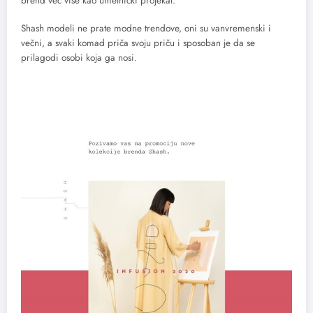
brend već više kao umetnički projekat.
Shash modeli ne prate modne trendove, oni su vanvremenski i
večni, a svaki komad priča svoju priču i sposoban je da se
prilagodi osobi koja ga nosi.