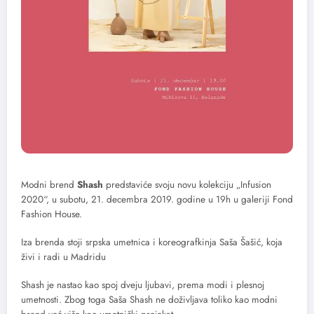
Modni brend
Shash
predstaviće svoju novu kolekciju „Infusion
2020“, u subotu, 21. decembra 2019. godine u 19h u galeriji Fond
Fashion House.
Iza brenda stoji srpska umetnica i koreografkinja Saša Šašić, koja
živi i radi u Madridu
Shash je nastao kao spoj dveju ljubavi, prema modi i plesnoj
umetnosti. Zbog toga Saša Shash ne doživljava toliko kao modni