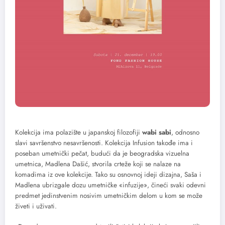
Kolekcija ima polazište u japanskoj filozofiji
wabi sabi
, odnosno
slavi savršenstvo nesavršenosti. Kolekcija Infusion takođe ima i
poseban umetnički pečat, budući da je beogradska vizuelna
umetnica, Madlena Dašić, stvorila crteže koji se nalaze na
komadima iz ove kolekcije. Tako su osnovnoj ideji dizajna, Saša i
Madlena ubrizgale dozu umetničke «infuzije», čineći svaki odevni
predmet jedinstvenim nosivim umetničkim delom u kom se može
živeti i uživati.