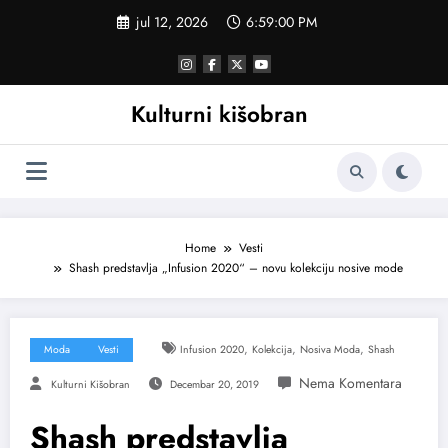
Skoči
jul 12, 2026
6:59:00 PM
na
sadržaj
Kulturni kišobran
Home
Vesti
Shash predstavlja „Infusion 2020“ – novu kolekciju nosive mode
,
,
,
Moda
Vesti
Infusion 2020
Kolekcija
Nosiva Moda
Shash
Kulturni Kišobran
Decembar 20, 2019
Shash predstavlja