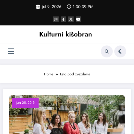
Skoči
jul 9, 2026
1:30:39 PM
na
sadržaj
Kulturni kišobran
Home
Leto pod zvezdama
jun 28, 2019