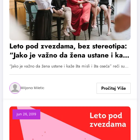
Leto pod zvezdama, bez stereotipa:
“Jako je važno da žena ustane i kaže
šta misli i šta oseća”
“Jako je važno da žena ustane i kaže šta misli i šta oseća” reči su…
Miljana Miletic
jun 26, 2019