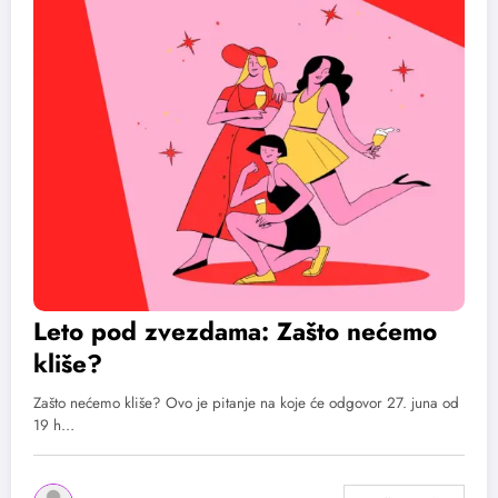
Leto pod zvezdama: Zašto nećemo
kliše?
Zašto nećemo kliše? Ovo je pitanje na koje će odgovor 27. juna od
19 h…