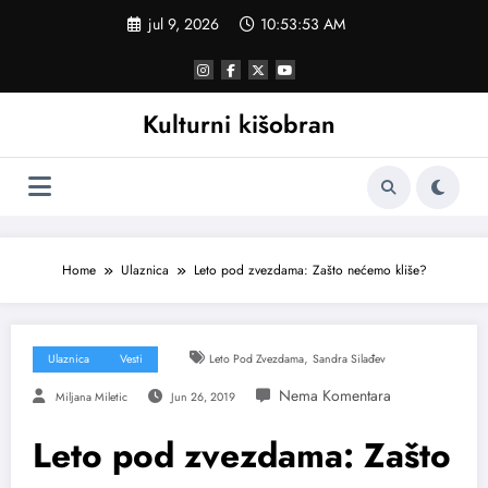
Skoči
jul 9, 2026
10:53:53 AM
na
sadržaj
Kulturni kišobran
Home
Ulaznica
Leto pod zvezdama: Zašto nećemo kliše?
,
Ulaznica
Vesti
Leto Pod Zvezdama
Sandra Silađev
Miljana Miletic
Jun 26, 2019
Leto pod zvezdama: Zašto