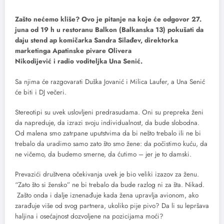
Zašto nećemo kliše? Ovo je pitanje na koje će odgovor 27.
juna od 19 h u restoranu Balkon (Balkanska 13) pokušati da
daju stend ap komičarka Sandra Silađev, direktorka
marketinga Apatinske pivare Olivera
Nikodijević i radio voditeljka Una Senić.
Sa njima će razgovarati Duška Jovanić i Milica Laufer, a Una Senić
će biti i DJ večeri.
Stereotipi su uvek uslovljeni predrasudama. Oni su prepreka ženi
da napreduje, da izrazi svoju individualnost, da bude slobodna.
Od malena smo zatrpane uputstvima da bi nešto trebalo ili ne bi
trebalo da uradimo samo zato što smo žene: da počistimo kuću, da
ne vičemo, da budemo smerne, da ćutimo – jer je to damski.
Prevazići društvena očekivanja uvek je bio veliki izazov za ženu.
“Zato što si žensko” ne bi trebalo da bude razlog ni za šta. Nikad.
Zašto onda i dalje iznenađuje kada žena upravlja avionom, ako
zarađuje više od svog partnera, ukoliko pije pivo? Da li su lepršava
haljina i osećajnost dozvoljene na pozicijama moći?