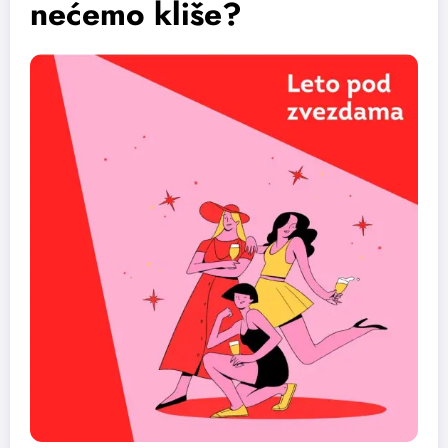
nećemo kliše?