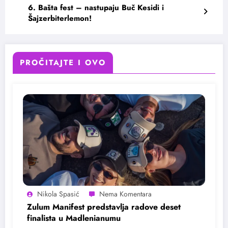
6. Bašta fest – nastupaju Buč Kesidi i
Šajzerbiterlemon!
PROČITAJTE I OVO
Nikola Spasić
Zulum Manifest predstavlja radove deset
finalista u Madlenianumu