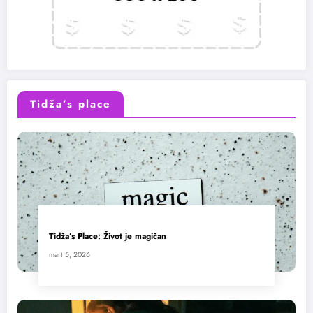
Tidža’s place
Tidža’s Place: Život je magičan
mart 5, 2026