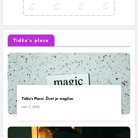
Tidža’s place
Tidža’s Place: Život je magičan
mart 5, 2026