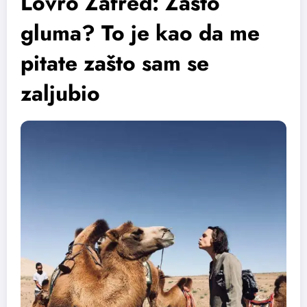
Lovro Zafred: Zašto
gluma? To je kao da me
pitate zašto sam se
zaljubio