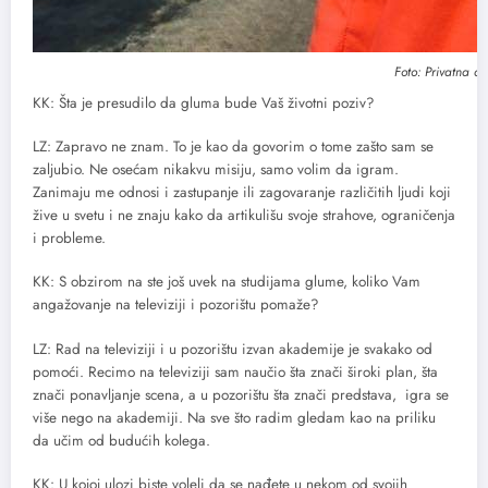
Foto: Privatna ar
KK: Šta je presudilo da gluma bude Vaš životni poziv?
LZ: Zapravo ne znam. To je kao da govorim o tome zašto sam se
zaljubio. Ne osećam nikakvu misiju, samo volim da igram.
Zanimaju me odnosi i zastupanje ili zagovaranje različitih ljudi koji
žive u svetu i ne znaju kako da artikulišu svoje strahove, ograničenja
i probleme.
KK: S obzirom na ste još uvek na studijama glume, koliko Vam
angažovanje na televiziji i pozorištu pomaže?
LZ: Rad na televiziji i u pozorištu izvan akademije je svakako od
pomoći. Recimo na televiziji sam naučio šta znači široki plan, šta
znači ponavljanje scena, a u pozorištu šta znači predstava, igra se
više nego na akademiji. Na sve što radim gledam kao na priliku
da učim od budućih kolega.
KK: U kojoj ulozi biste voleli da se nađete u nekom od svojih