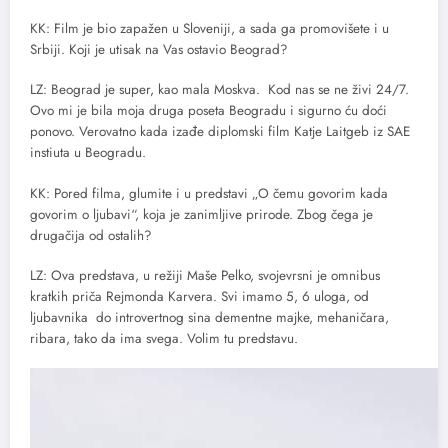
KK: Film je bio zapažen u Sloveniji, a sada ga promovišete i u
Srbiji. Koji je utisak na Vas ostavio Beograd?
LZ: Beograd je super, kao mala Moskva. Kod nas se ne živi 24/7.
Ovo mi je bila moja druga poseta Beogradu i sigurno ću doći
ponovo. Verovatno kada izađe diplomski film Katje Laitgeb iz SAE
instiuta u Beogradu.
KK: Pored filma, glumite i u predstavi „O čemu govorim kada
govorim o ljubavi“, koja je zanimljive prirode. Zbog čega je
drugačija od ostalih?
LZ: Ova predstava, u režiji Maše Pelko, svojevrsni je omnibus
kratkih priča Rejmonda Karvera. Svi imamo 5, 6 uloga, od
ljubavnika do introvertnog sina dementne majke, mehaničara,
ribara, tako da ima svega. Volim tu predstavu.