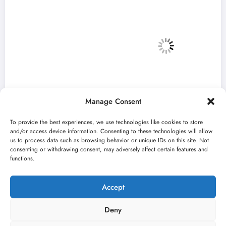
Manage Consent
To provide the best experiences, we use technologies like cookies to store
and/or access device information. Consenting to these technologies will allow
us to process data such as browsing behavior or unique IDs on this site. Not
consenting or withdrawing consent, may adversely affect certain features and
i“ i ovog
Zulum Manifest predstavlja radove
functions.
finalista u Madlenianumu
jun 22, 2026
Nikola Spasić
Accept
Deny