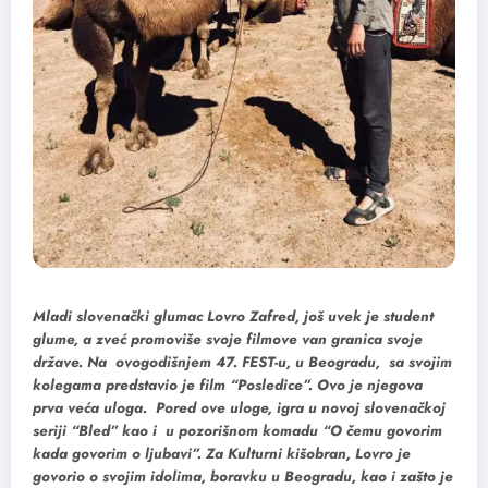
Mladi slovenački glumac Lovro Zafred, još uvek je student
glume, a zveć promoviše svoje filmove van granica svoje
države. Na ovogodišnjem 47. FEST-u, u Beogradu, sa svojim
kolegama predstavio je film “Posledice”. Ovo je njegova
prva veća uloga. Pored ove uloge, igra u novoj slovenačkoj
seriji “Bled” kao i u pozorišnom komadu “O čemu govorim
kada govorim o ljubavi”. Za Kulturni kišobran, Lovro je
govorio o svojim idolima, boravku u Beogradu, kao i zašto je