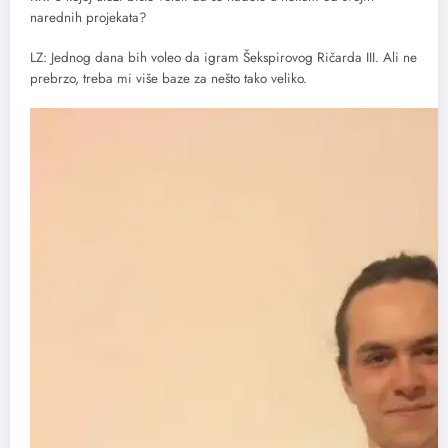
narednih projekata?
LZ: Jednog dana bih voleo da igram Šekspirovog Ričarda III. Ali ne
prebrzo, treba mi više baze za nešto tako veliko.