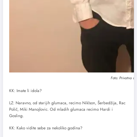
Foto: Privatna ar
KK: Imate li idola?
LZ: Naravno, od starijih glumaca, recimo Niklson, Šerbedžija, Rac
Polič, Miki Manojlovic. Od mladih glumaca recimo Hardi i
Gosling.
KK: Kako vidite sebe za nekoliko godina?