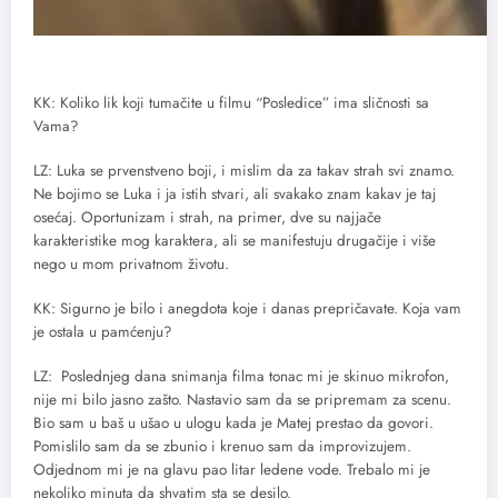
KK: Koliko lik koji tumačite u filmu “Posledice” ima sličnosti sa
Vama?
LZ: Luka se prvenstveno boji, i mislim da za takav strah svi znamo.
Ne bojimo se Luka i ja istih stvari, ali svakako znam kakav je taj
osećaj. Oportunizam i strah, na primer, dve su najjače
karakteristike mog karaktera, ali se manifestuju drugačije i više
nego u mom privatnom životu.
KK: Sigurno je bilo i anegdota koje i danas prepričavate. Koja vam
je ostala u pamćenju?
LZ: Poslednjeg dana snimanja filma tonac mi je skinuo mikrofon,
nije mi bilo jasno zašto. Nastavio sam da se pripremam za scenu.
Bio sam u baš u ušao u ulogu kada je Matej prestao da govori.
Pomislilo sam da se zbunio i krenuo sam da improvizujem.
Odjednom mi je na glavu pao litar ledene vode. Trebalo mi je
nekoliko minuta da shvatim sta se desilo.