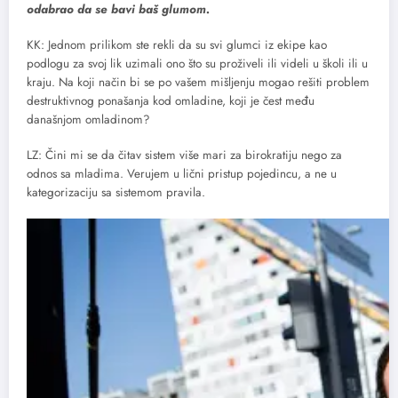
odabrao da se bavi baš glumom.
KK: Jednom prilikom ste rekli da su svi glumci iz ekipe kao
podlogu za svoj lik uzimali ono što su proživeli ili videli u školi ili u
kraju. Na koji način bi se po vašem mišljenju mogao rešiti problem
destruktivnog ponašanja kod omladine, koji je čest među
današnjom omladinom?
LZ: Čini mi se da čitav sistem više mari za birokratiju nego za
odnos sa mladima. Verujem u lični pristup pojedincu, a ne u
kategorizaciju sa sistemom pravila.