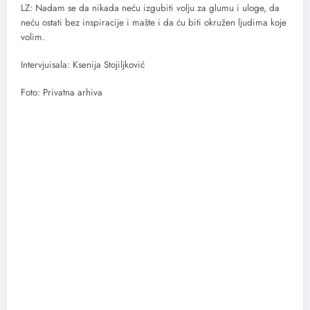
LZ: Nadam se da nikada neću izgubiti volju za glumu i uloge, da
neću ostati bez inspiracije i mašte i da ću biti okružen ljudima koje
volim.
Intervjuisala: Ksenija Stojiljković
Foto: Privatna arhiva