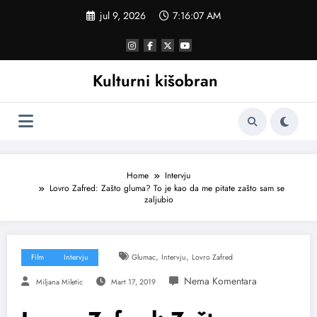
Skoči
jul 9, 2026
7:16:09 AM
na
sadržaj
Kulturni kišobran
Home
Intervju
Lovro Zafred: Zašto gluma? To je kao da me pitate zašto sam se
zaljubio
,
,
Film
Intervju
Glumac
Intervju
Lovro Zafred
Miljana Miletic
Mart 17, 2019