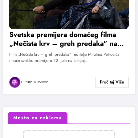
Svetska premijera domaćeg filma
„Nečista krv – greh predaka” na
Festivalu evropskog filma Palić
Film „Nečista krv – greh predaka” reditelja Milutina Petrovića
imaće svetsku premijeru 22. jula na Letnjoj…
Kulturni Kišobran
Mesto za reklamu