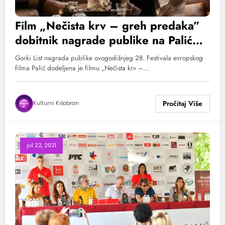
Film „Nečista krv – greh predaka”
dobitnik nagrade publike na Palić
Film Festu
Gorki List nagrada publike ovogodišnjeg 28. Festivala evropskog
filma Palić dodeljena je filmu „Nečista krv –…
Kulturni Kišobran
jul 22, 2021