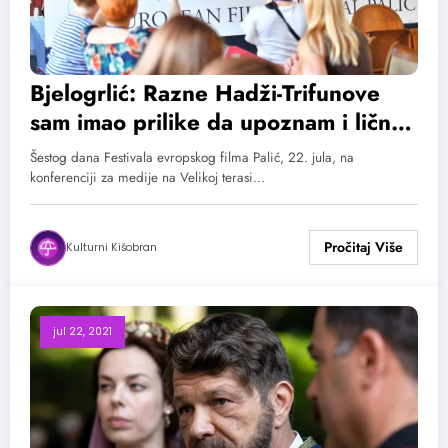
Bjelogrlić: Razne Hadži-Trifunove
sam imao prilike da upoznam i lično,
a nažalost pamtimo ih i iz naše dalje
Šestog dana Festivala evropskog filma Palić, 22. jula, na
i bliže istorije
konferenciji za medije na Velikoj terasi…
Kulturni Kišobran
jul 22, 2021