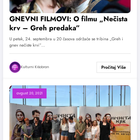
GNEVNI FILMOVI: O filmu „Nečista
krv – Greh predaka”
U petak, 24. septembra u 20 časova održaće se tribina „Greh i
gnev nečiste krvi”…
Kulturni Kišobran
avgust 20, 2021