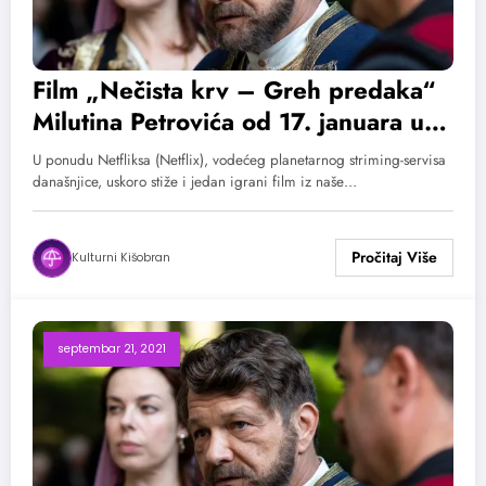
Film „Nečista krv – Greh predaka“
Milutina Petrovića od 17. januara u
ponudi Netfliksa
U ponudu Netfliksa (Netflix), vodećeg planetarnog striming-servisa
današnjice, uskoro stiže i jedan igrani film iz naše…
Kulturni Kišobran
septembar 21, 2021