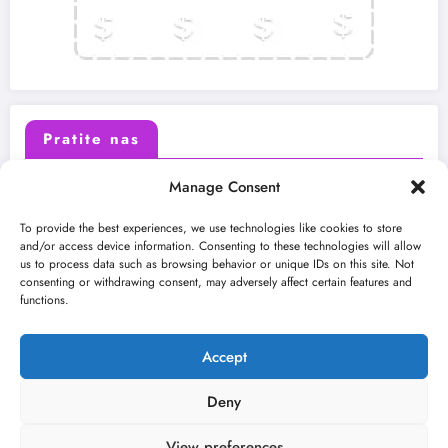
Pratite nas
Manage Consent
X (Twitter)
Facebook
To provide the best experiences, we use technologies like cookies to store
and/or access device information. Consenting to these technologies will allow
us to process data such as browsing behavior or unique IDs on this site. Not
Instagram
Youtube
consenting or withdrawing consent, may adversely affect certain features and
functions.
LinkedIn
Accept
Deny
View preferences