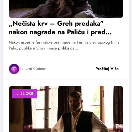
„Nečista krv – Greh predaka”
nakon nagrade na Paliću i pred
publikom na festivalima u Vrnjačkoj
Nakon uspešne festivalske premijere na Festivalu evropskog filma
Banji, Smederevu i Nišu
Palić, publika u Srbiji imaće priliku da…
Kulturni Kišobran
jul 25, 2021