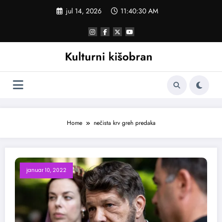
Skoči
jul 14, 2026
11:40:30 AM
na
sadržaj
Kulturni kišobran
Home
nečista krv greh predaka
januar 10, 2022