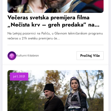
Večeras svetska premijera filma
„Nečista krv – greh predaka” na
Palić Film Festu
Na Letnjoj pozornici na Paliću, u Glavnom takmičarskom programu
večeras u 21h svetsku premijeru će…
Kulturni Kišobran
jul 1, 2021