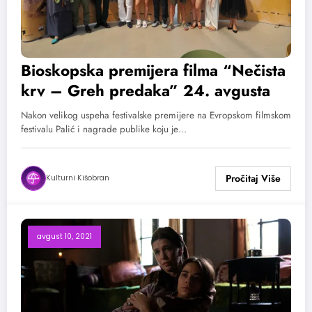
Bioskopska premijera filma “Nečista
krv – Greh predaka” 24. avgusta
Nakon velikog uspeha festivalske premijere na Evropskom filmskom
festivalu Palić i nagrade publike koju je…
Kulturni Kišobran
avgust 10, 2021