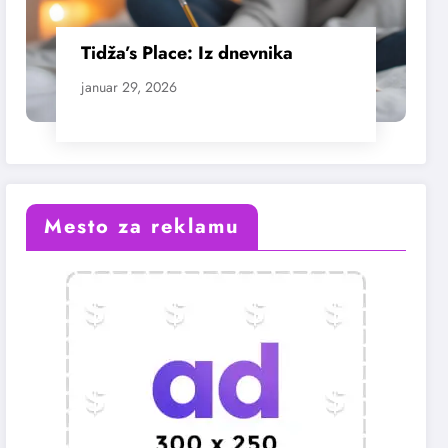
Tidža’s Place: Iz dnevnika
januar 29, 2026
Mesto za reklamu