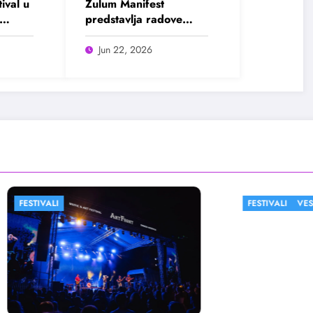
ival u
Zulum Manifest
predstavlja radove
oj
deset finalista u
Madlenianumu
Jun 22, 2026
FESTIVALI
VESTI