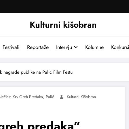
Kulturni kišobran
Festivali
Reportaže
Intervju
Kolumne
Konkurs
k nagrade publike na Palić Film Festu
,
Nečista Krv Greh Predaka
Palić
Kulturni Kišobran
 greh predaka”