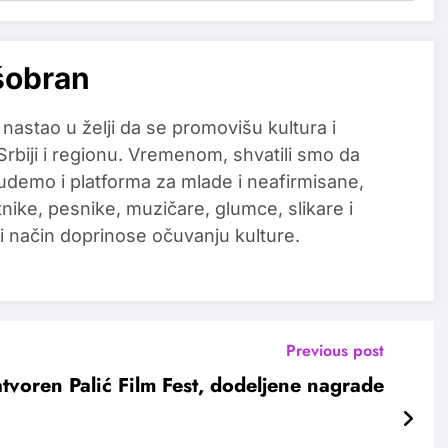
šobran
 nastao u želji da se promovišu kultura i
 Srbiji i regionu. Vremenom, shvatili smo da
udemo i platforma za mlade i neafirmisane,
tnike, pesnike, muzičare, glumce, slikare i
i način doprinose očuvanju kulture.
Previous post
tvoren Palić Film Fest, dodeljene nagrade