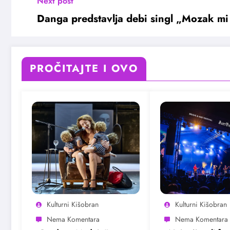
Next post
Danga predstavlja debi singl „Mozak mi 
PROČITAJTE I OVO
Kulturni Kišobran
Kulturni Kišobran