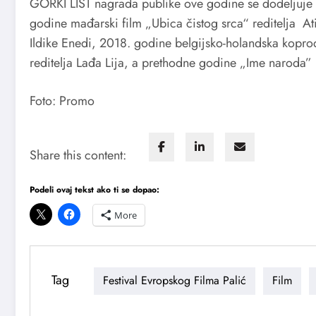
GORKI LIST nagrada publike ove godine se dodeljuje še
godine mađarski film „Ubica čistog srca“ reditelja Atil
Ildike Enedi, 2018. godine belgijsko-holandska kopro
reditelja Lađa Lija, a prethodne godine „Ime naroda”
Foto: Promo
Share this content:
Podeli ovaj tekst ako ti se dopao:
More
Tag
Festival Evropskog Filma Palić
Film