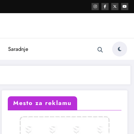
i
Saradnje
Mesto za reklamu