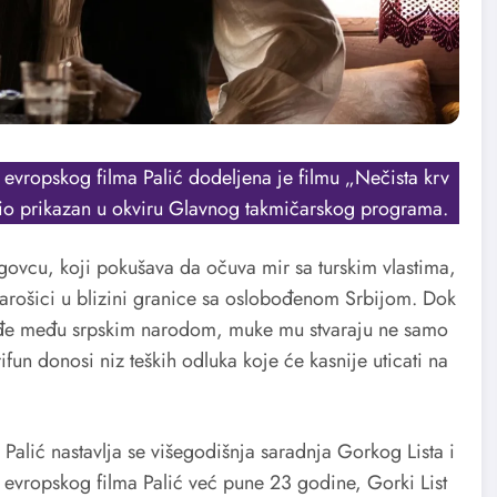
 evropskog filma Palić dodeljena je filmu „Nečista krv
 bio prikazan u okviru Glavnog takmičarskog programa.
govcu, koji pokušava da očuva mir sa turskim vlastima,
j varošici u blizini granice sa oslobođenom Srbijom. Dok
vođe među srpskim narodom, muke mu stvaraju ne samo
un donosi niz teških odluka koje će kasnije uticati na
Palić nastavlja se višegodišnja saradnja Gorkog Lista i
la evropskog filma Palić već pune 23 godine, Gorki List