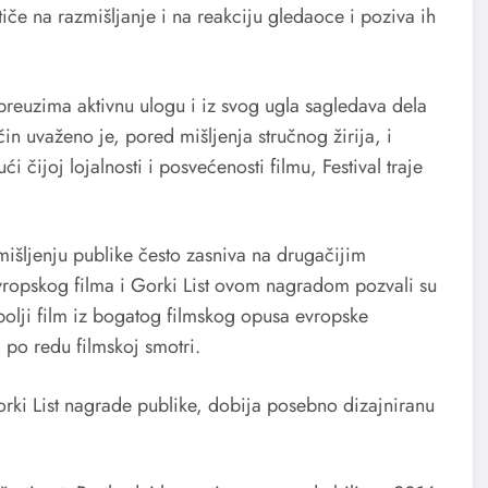
stiče na razmišljanje i na reakciju gledaoce i poziva ih
 preuzima aktivnu ulogu i iz svog ugla sagledava dela
čin uvaženo je, pored mišljenja stručnog žirija, i
i čijoj lojalnosti i posvećenosti filmu, Festival traje
mišljenju publike često zasniva na drugačijim
 evropskog filma i Gorki List ovom nagradom pozvali su
bolji film iz bogatog filmskog opusa evropske
 po redu filmskoj smotri.
orki List nagrade publike, dobija posebno dizajniranu