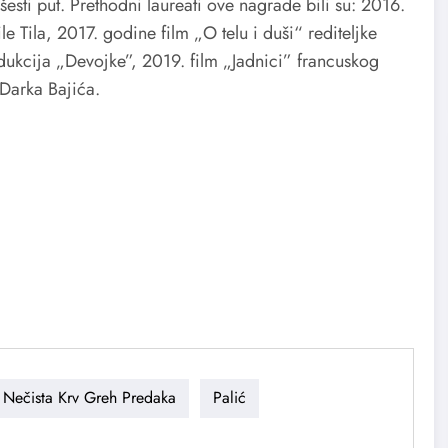
sti put. Prethodni laureati ove nagrade bili su: 2016.
e Tila, 2017. godine film „O telu i duši“ rediteljke
dukcija „Devojke”, 2019. film „Jadnici” francuskog
 Darka Bajića.
Nečista Krv Greh Predaka
Palić