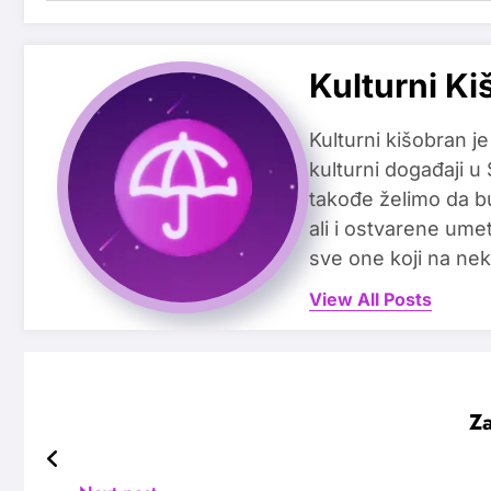
Kulturni Ki
Kulturni kišobran je
kulturni događaji u
takođe želimo da b
ali i ostvarene ume
sve one koji na nek
View All Posts
Za