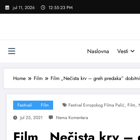
Skoči
jul 11, 2026
12:55:23 PM
na
sadržaj
Naslovna
Vesti
Home
Film
Film „Nečista krv – greh predaka” dobitni
,
,
Festivali
Film
Festival Evropskog Filma Palić
Film
Jul 25, 2021
Film „Nečista krv –