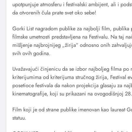
upotpunjuje atmosferu i festivalski ambijent, ali i pod
da otvorenih čula prate svet oko sebe!
Gorki List nagradom publike za najbolji film, publika
filmske umetnosti predstavljena na Festivalu. Na taj na
mišljenje najbrojnijeg „žirija“ odnosno onih zahvaljujuć
svih ovih godina.
Uvažavajući činjenicu da se izbor najboljeg filma po 
kriterijumima od kriterijuma stručnog žirija, Festival
posetioce festivala da nakon projekcija glasaju za naj
kinematografije, koji su prikazani na ovogodišnjoj 28.
Film koji je od strane publike imenovan kao laureat G
statuu.