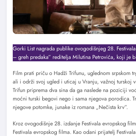
Gorki List nagrada publike ovogodišnjeg 28. Festivala
– greh predaka” reditelja Milutina Petrovića, koji je
Film prati priču o Hadži Trifunu, uglednom srpskom tr
ali i održi svoj ugled i uticaj u Vranju, važnoj tursko
Trifun priprema dva sina da ga naslede na poziciji 
moćni turski begovi nego i sama njegova porodica. Trif
njegove potomke, junake iz romana „Nečista krv”.
Kroz ovogodišnje 28. izdanje Festivala evropskog film 
Festivala evropskog filma. Kao odani prijatelj Festiva