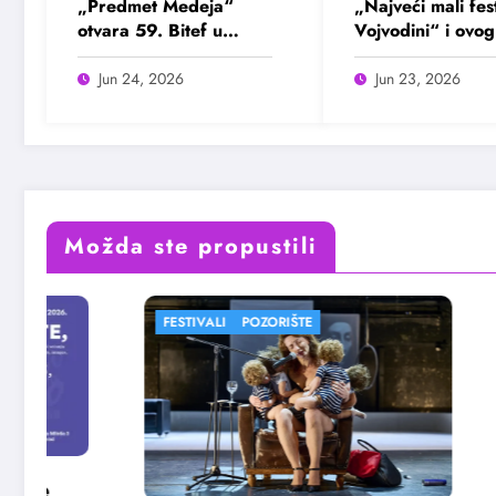
„Predmet Medeja“
„Najveći mali fest
otvara 59. Bitef u
Vojvodini“ i ovog
septembru
avgusta u Sremsk
Mitrovici
Jun 24, 2026
Jun 23, 2026
Možda ste propustili
FESTIVALI
POZORIŠTE
FESTIVALI