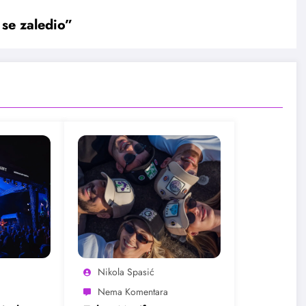
se zaledio”
Nikola Spasić