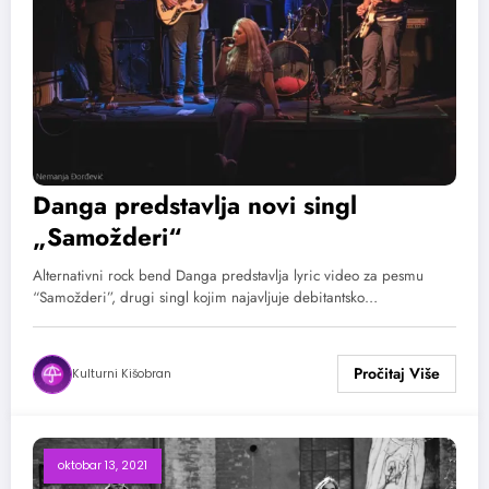
Danga predstavlja novi singl
„Samožderi“
Alternativni rock bend Danga predstavlja lyric video za pesmu
“Samožderi”, drugi singl kojim najavljuje debitantsko…
Kulturni Kišobran
oktobar 13, 2021