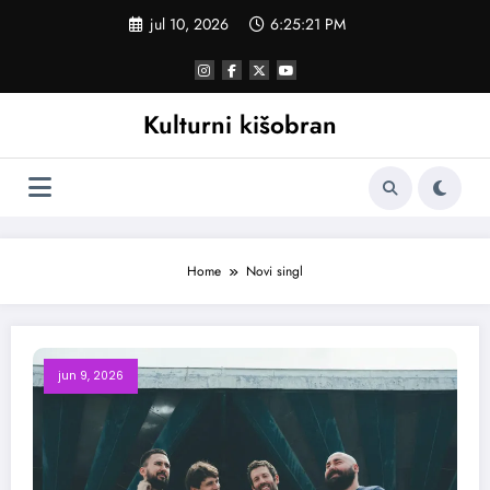
Skoči
jul 10, 2026
6:25:22 PM
na
sadržaj
Kulturni kišobran
Home
Novi singl
jun 9, 2026