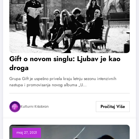
Gift o novom singlu: Ljubav je kao
droga
Grupa Gift je uspešno privela kraju letnju sezonu intenzivnih
nastupa i promovisanja novog albuma „U…
Kulturni Kišobran
maj 27, 2021