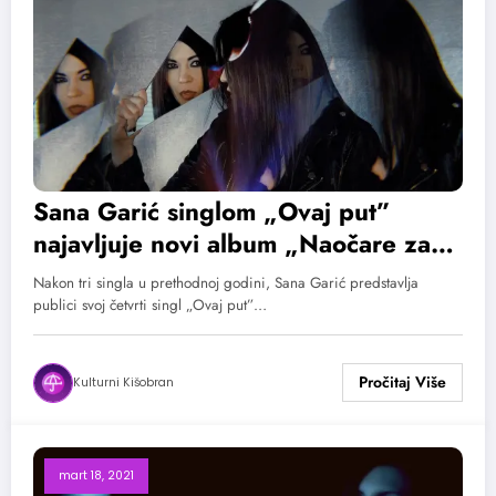
Sana Garić singlom „Ovaj put”
najavljuje novi album „Naočare za
srce”
Nakon tri singla u prethodnoj godini, Sana Garić predstavlja
publici svoj četvrti singl „Ovaj put”…
Kulturni Kišobran
mart 18, 2021