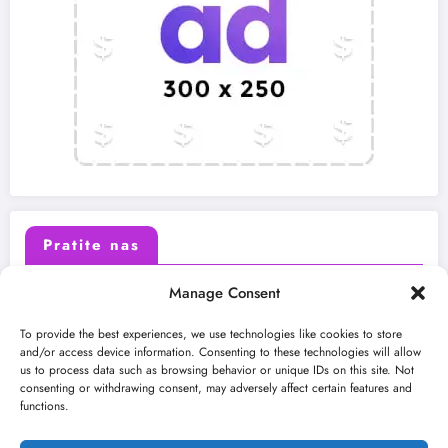
Pratite nas
Manage Consent
X (Twitter)
Facebook
To provide the best experiences, we use technologies like cookies to store
and/or access device information. Consenting to these technologies will allow
us to process data such as browsing behavior or unique IDs on this site. Not
Instagram
Youtube
consenting or withdrawing consent, may adversely affect certain features and
functions.