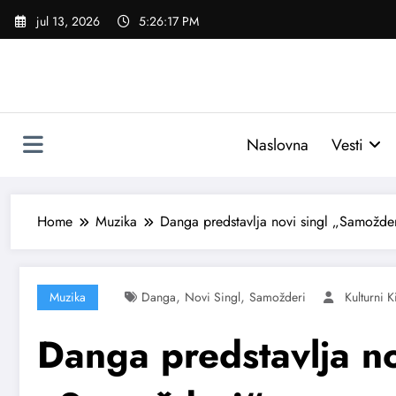
Skoči
jul 13, 2026
5:26:18 PM
na
sadržaj
Naslovna
Vesti
Home
Muzika
Danga predstavlja novi singl „Samožde
,
,
Muzika
Danga
Novi Singl
Samožderi
Kulturni 
Danga predstavlja no