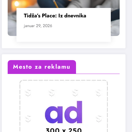
Tidža’s Place: Iz dnevnika
januar 29, 2026
Mesto za reklamu