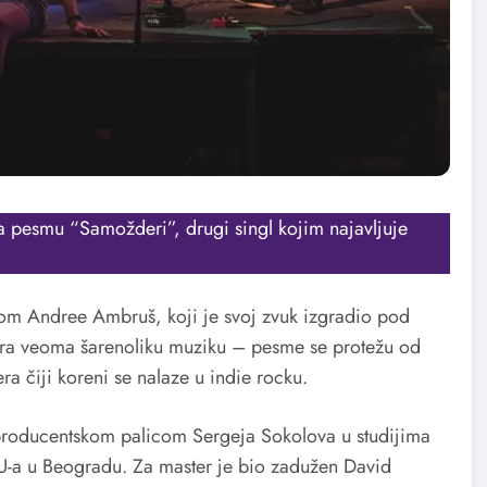
za pesmu “Samožderi”, drugi singl kojim najavljuje
m Andree Ambruš, koji je svoj zvuk izgradio pod
ara veoma šarenoliku muziku – pesme se protežu od
ra čiji koreni se nalaze u indie rocku.
producentskom palicom Sergeja Sokolova u studijima
U-a u Beogradu. Za master je bio zadužen David