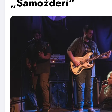
„Samožderi“