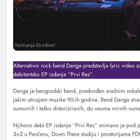
Alternativni rock bend Danga predstavlja lyric video 
debitantsko EP izdanje “Prvi Rez”.
Danga je beogradski bend, predvođen snažnim vokalo
jakim uticajem muzike 90-ih godina. Bend Danga stv
sumornih i teško distoriziranih, do veoma mirnih nume
Njihovo debi EP izdanje “Prvi Rez” snimano je pod 
3×2 u Pančevu, Down There studiju i prostorijama FD