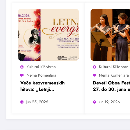
Kulturni Kišobran
Kulturni Kišobran
Veče bezvremenskih
Deveti Oboa Fest
hitova: „Letnji
27. do 30. juna 
evergrin“ u Domu
Beogradu
omladine Beograda
Jun 25, 2026
Jun 19, 2026
25. juna