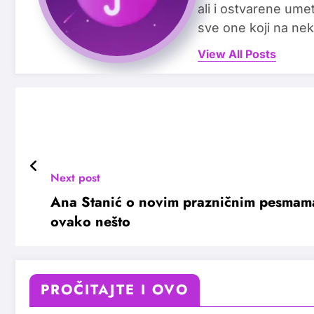
ali i ostvarene ume
sve one koji na nek
View All Posts
Next post
Ana Stanić o novim prazničnim pesmama
ovako nešto
PROČITAJTE I OVO