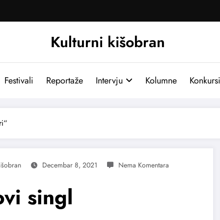
Kulturni kišobran
Festivali
Reportaže
Intervju
Kolumne
Konkurs
ri“
Kišobran
Decembar 8, 2021
vi singl