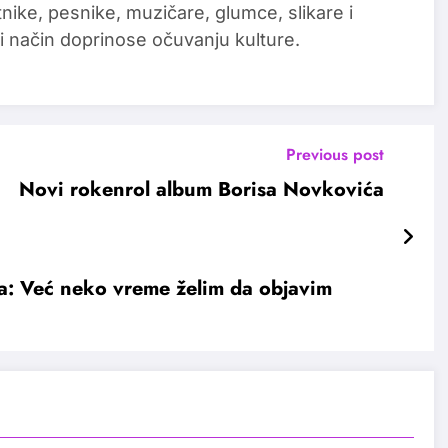
tnike, pesnike, muzičare, glumce, slikare i
i način doprinose očuvanju kulture.
Previous post
Novi rokenrol album Borisa Novkovića
: Već neko vreme želim da objavim