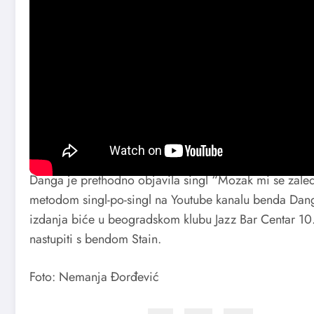
Drugi singl “
Samožderi
“ je tekstualno najapstraktni
tog razloga članovi ovog sastava smatraju da je lyric
Snažnim pesničkim slikama, lirski subjekt slušaoca vo
„Samožderi“ su numera o starim greškama, sebičnosti
dosadu.
Danga je prethodno objavila singl “Mozak mi se zaled
metodom singl-po-singl na Youtube kanalu benda Dang
izdanja biće u beogradskom klubu Jazz Bar Centar 10.
nastupiti s bendom Stain.
Foto: Nemanja Đorđević