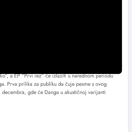
ja pesma koja će se naći na prvencu ovog benda i baš iz
 video pravi način da se njena poruka jasno prenese.
di na nimalo lepo introspektivno putovanje.
 i pohlepi koje nas nemilosrdno vuku u samoću i
io”, a EP “Prvi rez” će izlaziti u narednom periodu
a. Prva prilika za publiku da čuje pesme s ovog
 decembra, gde će Danga u akustičnoj varijanti