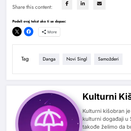
Share this content:
Podeli ovaj tekst ako ti se dopao:
More
Tag
Danga
Novi Singl
Samožderi
Kulturni Ki
Kulturni kišobran je
kulturni događaji u
takođe želimo da b