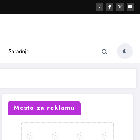
i
Saradnje
Mesto za reklamu