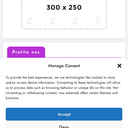
Pratite nas
Manage Consent
X (Twitter)
Facebook
To provide the best experiences, we use technologies like cookies to store
and/or access device information. Consenting to these technologies will allow
us to process data such as browsing behavior or unique IDs on this site. Not
Instagram
Youtube
consenting or withdrawing consent, may adversely affect certain features and
functions.
LinkedIn
Accept
Deny