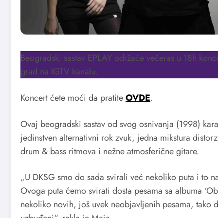
Beogradski sastav EPLAY održaće večeras u 18h konce
grad na IGTV kanalu.
Koncert ćete moći da pratite
OVDE
.
Ovaj beogradski sastav od svog osnivanja (1998) kara
jedinstven alternativni rok zvuk, jedna mikstura distor
drum & bass ritmova i nežne atmosferične gitare.
„U DKSG smo do sada svirali već nekoliko puta i to na
Ovoga puta ćemo svirati dosta pesama sa albuma ‘Običn
nekoliko novih, još uvek neobjavljenih pesama, tako 