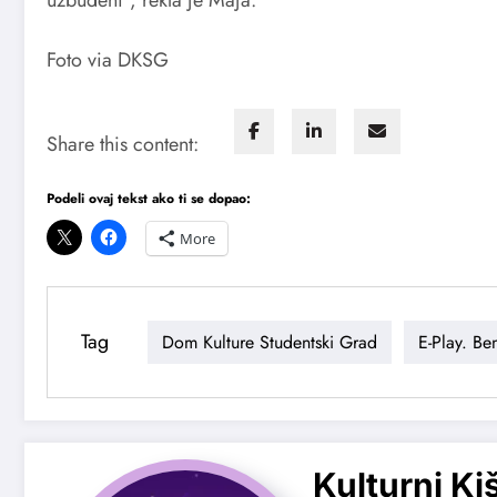
uzbuđeni“, rekla je Maja.
Foto via DKSG
Share this content:
Podeli ovaj tekst ako ti se dopao:
More
Tag
Dom Kulture Studentski Grad
E-Play. Be
Kulturni Ki