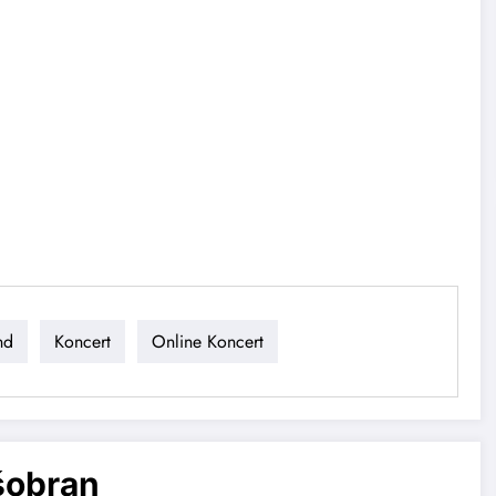
nd
Koncert
Online Koncert
šobran