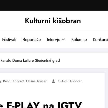
Kulturni kišobran
Festivali
Reportaže
Intervju
Kolumne
Konkurs
kanalu Doma kulture Studentski grad
,
,
ay. Bend
Koncert
Online Koncert
Kulturni Kišobran
e E-PLAY na IGTV