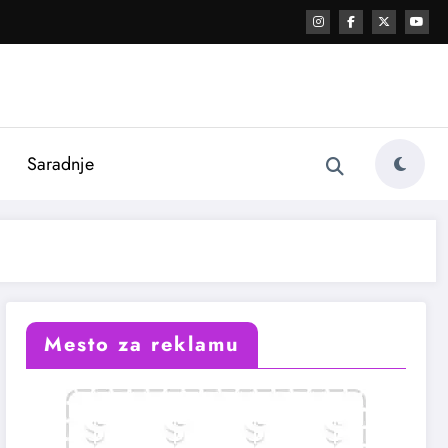
i
Saradnje
Mesto za reklamu