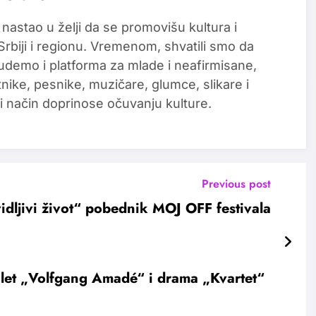
 nastao u želji da se promovišu kultura i
 Srbiji i regionu. Vremenom, shvatili smo da
udemo i platforma za mlade i neafirmisane,
tnike, pesnike, muzičare, glumce, slikare i
i način doprinose očuvanju kulture.
Previous post
idljivi život“ pobednik MOJ OFF festivala
let „Volfgang Amadé“ i drama „Kvartet“