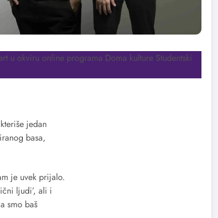
rt u okviru online programa Doma kulture Studentski
kteriše jedan
ziranog basa,
m je uvek prijalo.
i ljudi’, ali i
da smo baš