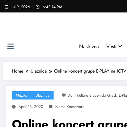
Skoči
jul 9, 2026
6:42:15 PM
na
sadržaj
Naslovna
Vesti
Home
Ulaznica
Online koncert grupe E-PLAY na IGTV 
,
Muzika
Ulaznica
Dom Kulture Studentski Grad
E-Pl
April 13, 2020
Online koncert grup