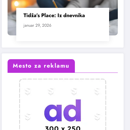
Tidža’s Place: Iz dnevnika
januar 29, 2026
Mesto za reklamu