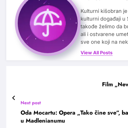
Kulturni kišobran je
kulturni događaji u
takođe želimo da b
ali i ostvarene ume
sve one koji na nek
View All Posts
Film „Nev
Next post
Oda Mocartu: Opera „Tako čine sve“, ba
u Madlenianumu