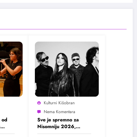
Kulturni Kišobran
 od
Sve je spremno za
u
Nisomniju 2026,
pogledajte program