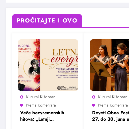
PROČITAJTE I OVO
Kulturni Kišobran
Kulturni Kišobran
Veče bezvremenskih
Deveti Oboa Fest
hitova: „Letnji
27. do 30. juna 
evergrin“ u Domu
Beogradu