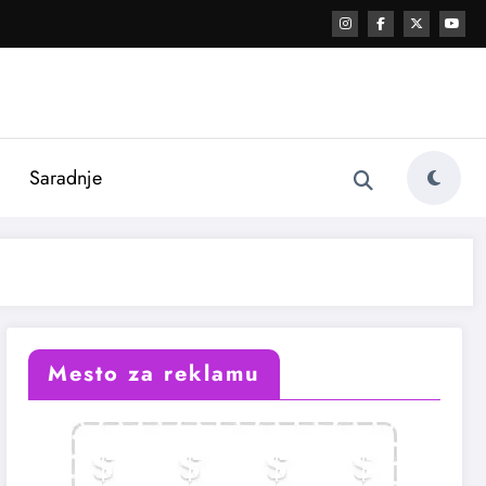
i
Saradnje
Mesto za reklamu