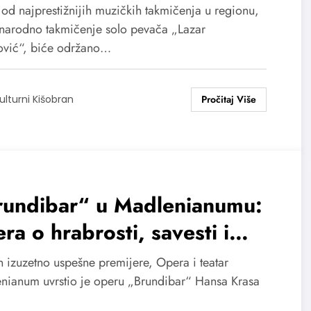
tar svetske operske scene
 od najprestižnijih muzičkih takmičenja u regionu,
arodno takmičenje solo pevača „Lazar
ović“, biće održano…
ulturni Kišobran
rundibar“ u Madlenianumu:
ra o hrabrosti, savesti i
jedničkom glasu
 izuzetno uspešne premijere, Opera i teatar
nianum uvrstio je operu „Brundibar“ Hansa Krasa