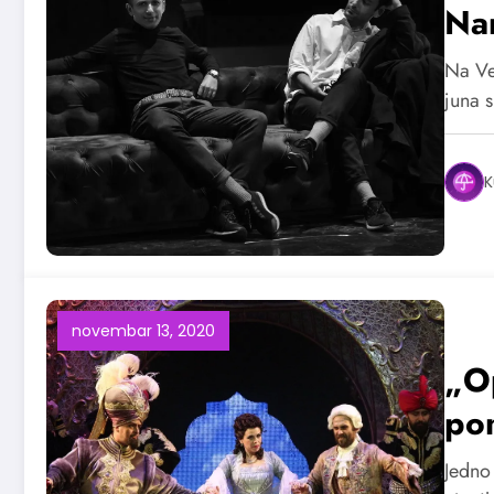
Na
Na Ve
juna 
K
novembar 13, 2020
„O
pon
Jedno 