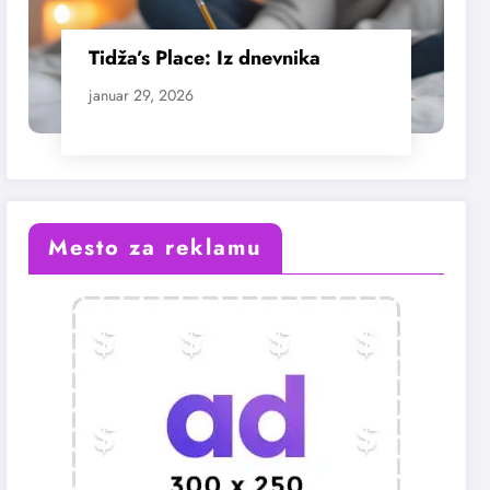
Tidža’s Place: Iz dnevnika
januar 29, 2026
Mesto za reklamu