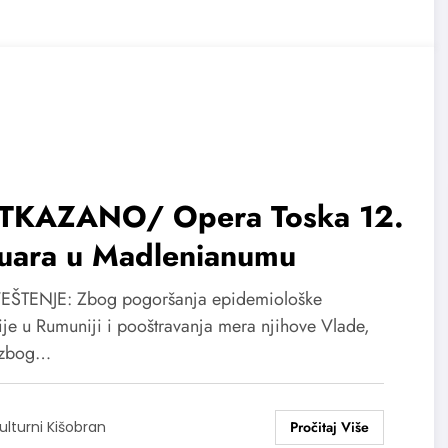
TKAZANO/ Opera Toska 12.
nuara u Madlenianumu
ŠTENJE: Zbog pogoršanja epidemiološke
cije u Rumuniji i pooštravanja mera njihove Vlade,
 zbog…
ulturni Kišobran