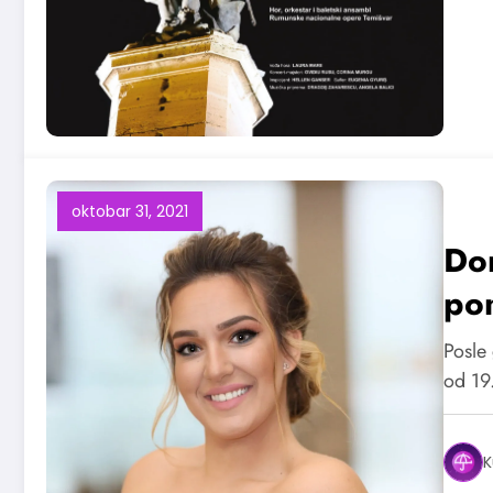
oktobar 31, 2021
Don
po
Posle
od 19
K