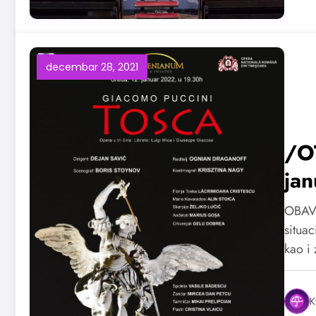
decembar 28, 2021
/O
ja
OBAVE
situa
kao i
K