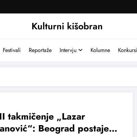
Kulturni kišobran
Festivali
Reportaže
Intervju
Kolumne
Konkurs
I takmičenje „Lazar
anović“: Beograd postaje