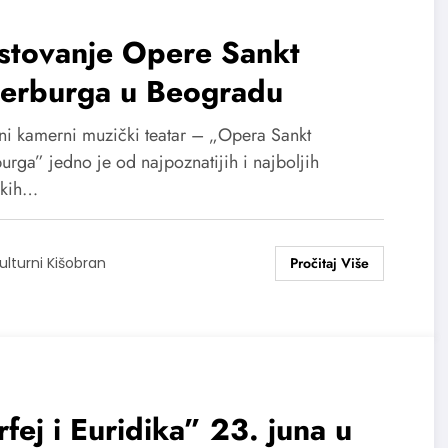
stovanje Opere Sankt
terburga u Beogradu
ni kamerni muzički teatar – „Opera Sankt
urga” jedno je od najpoznatijih i najboljih
čkih…
ulturni Kišobran
fej i Euridika” 23. juna u