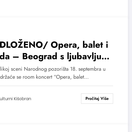
DLOŽENO/ Opera, balet i
a – Beograd s ljubavlju
atu Balestri
likoj sceni Narodnog pozorišta 18. septembra u
držaće se room koncert “Opera, balet…
ulturni Kišobran