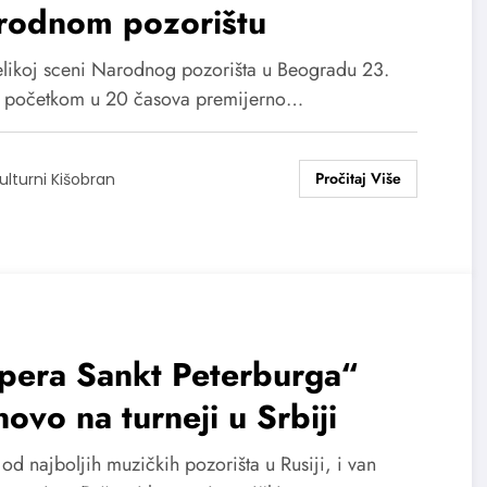
rodnom pozorištu
likoj sceni Narodnog pozorišta u Beogradu 23.
s početkom u 20 časova premijerno…
ulturni Kišobran
pera Sankt Peterburga“
ovo na turneji u Srbiji
od najboljih muzičkih pozorišta u Rusiji, i van