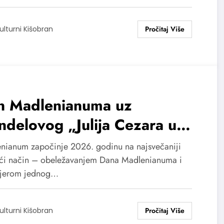
ulturni Kišobran
n Madlenianuma uz
delovog „Julija Cezara u
iptu“
nianum započinje 2026. godinu na najsvečaniji
i način – obeležavanjem Dana Madlenianuma i
jerom jednog…
ulturni Kišobran