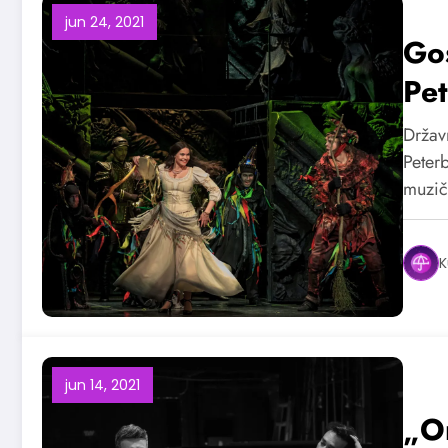
jun 24, 2021
Go
Pe
Držav
Peterb
muzi
K
jun 14, 2021
„Or