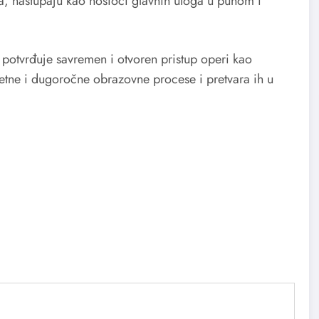
a, nastupaju kao nosioci glavnih uloga u punom i
potvrđuje savremen i otvoren pristup operi kao
tetne i dugoročne obrazovne procese i pretvara ih u