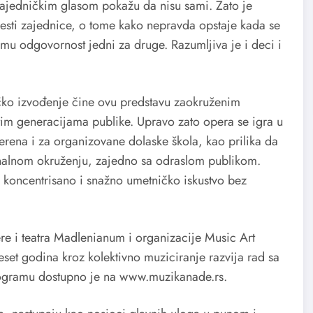
 zajedničkim glasom pokažu da nisu sami. Zato je
savesti zajednice, o tome kako nepravda opstaje kada se
zmu odgovornost jedni za druge. Razumljiva je i deci i
zičko izvođenje čine ovu predstavu zaokruženim
im generacijama publike. Upravo zato opera se igra u
rena i za organizovane dolaske škola, kao prilika da
onalnom okruženju, zajedno sa odraslom publikom.
 koncentrisano i snažno umetničko iskustvo bez
e i teatra Madlenianum i organizacije Music Art
set godina kroz kolektivno muziciranje razvija rad sa
rogramu dostupno je na www.muzikanade.rs.