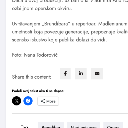
Deca u ovoj produkciji, uz baritona Vladimira Andrić
ozbiljnom operskom okviru.
Uvrštavanjem „Brundibara“ u repertoar, Madlenianum 
umetnosti koja povezuje generacije, prepoznaje kvali
scensko iskustvo koje publika dolazi da vidi.
Foto: Ivana Todorović
Share this content:
Podeli ovaj tekst ako ti se dopao:
More
Tag
Brundibar
Madlenianum
Opera