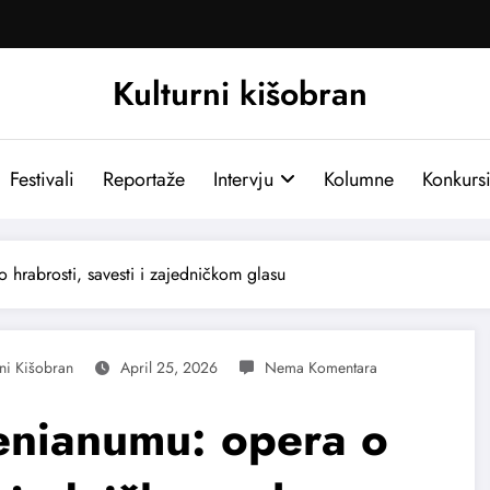
Kulturni kišobran
Festivali
Reportaže
Intervju
Kolumne
Konkurs
hrabrosti, savesti i zajedničkom glasu
rni Kišobran
April 25, 2026
enianumu: opera o