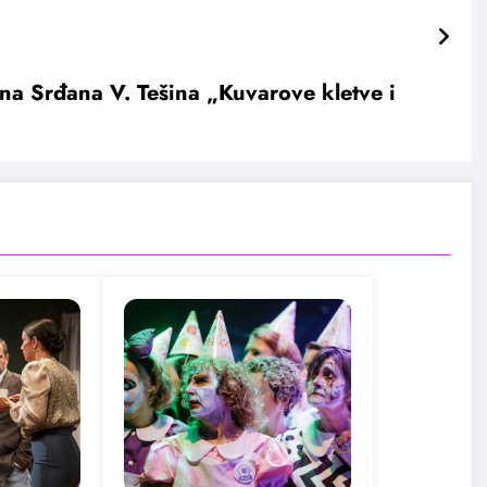
a Srđana V. Tešina „Kuvarove kletve i