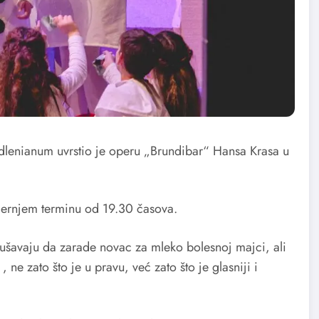
dlenianum uvrstio je operu „Brundibar“ Hansa Krasa u
ečernjem terminu od 19.30 časova.
kušavaju da zarade novac za mleko bolesnoj majci, ali
 ne zato što je u pravu, već zato što je glasniji i