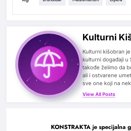
Kulturni Ki
Kulturni kišobran je
kulturni događaji u
takođe želimo da b
ali i ostvarene ume
sve one koji na nek
View All Posts
KONSTRAKTA je specijalna g