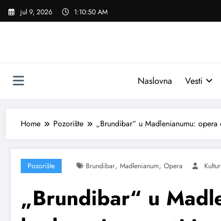
Skoči
jul 9, 2026
1:10:51 AM
na
sadržaj
Naslovna
Vesti
Home
Pozorište
„Brundibar“ u Madlenianumu: opera o 
,
,
Pozorište
Brundibar
Madlenianum
Opera
Kultu
„Brundibar“ u Madl