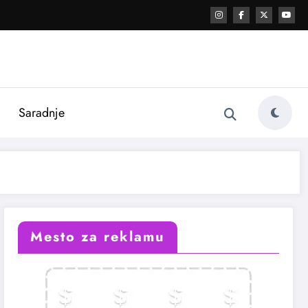
i
Saradnje
Mesto za reklamu