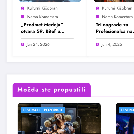
Kulturni Kišobran
Kulturni Kišobran
„Predmet Medeja“
Tri nagrade za
otvara 59. Bitef u
Profesionalca na
septembru
Sterijinom pozorj
Jun 24, 2026
Jun 4, 2026
Možda ste propustili
FESTIVALI