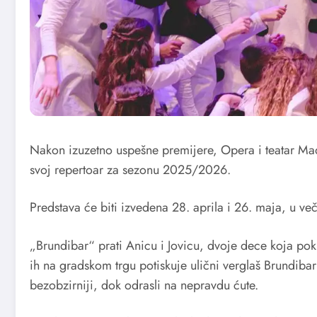
Nakon izuzetno uspešne premijere, Opera i teatar Ma
svoj repertoar za sezonu 2025/2026.
Predstava će biti izvedena 28. aprila i 26. maja, u v
„Brundibar“ prati Anicu i Jovicu, dvoje dece koja po
ih na gradskom trgu potiskuje ulični verglaš Brundibar ,
bezobzirniji, dok odrasli na nepravdu ćute.