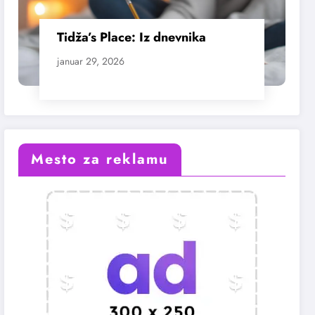
Tidža’s Place: Iz dnevnika
januar 29, 2026
Mesto za reklamu