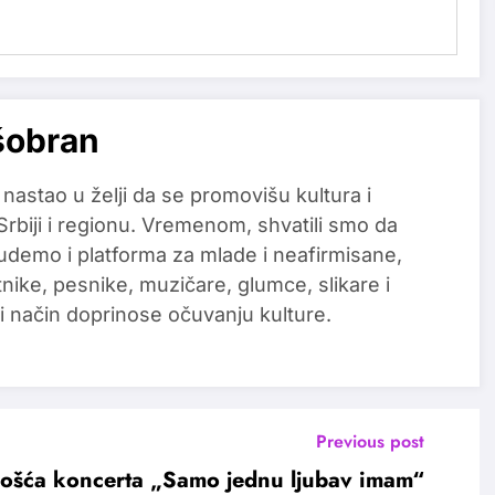
šobran
 nastao u želji da se promovišu kultura i
 Srbiji i regionu. Vremenom, shvatili smo da
udemo i platforma za mlade i neafirmisane,
tnike, pesnike, muzičare, glumce, slikare i
i način doprinose očuvanju kulture.
Previous post
ošća koncerta „Samo jednu ljubav imam“