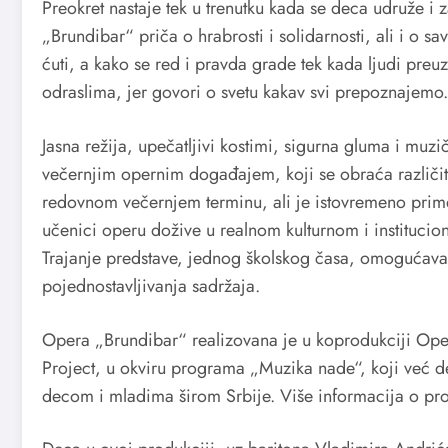
Preokret nastaje tek u trenutku kada se deca udruže i
„Brundibar“ priča o hrabrosti i solidarnosti, ali i o 
ćuti, a kako se red i pravda grade tek kada ljudi preu
odraslima, jer govori o svetu kakav svi prepoznajemo.
Jasna režija, upečatljivi kostimi, sigurna gluma i mu
večernjim opernim događajem, koji se obraća različit
redovnom večernjem terminu, ali je istovremeno prime
učenici operu dožive u realnom kulturnom i instituci
Trajanje predstave, jednog školskog časa, omogućava
pojednostavljivanja sadržaja.
Opera „Brundibar“ realizovana je u koprodukciji Oper
Project, u okviru programa „Muzika nade“, koji već de
decom i mladima širom Srbije. Više informacija o p