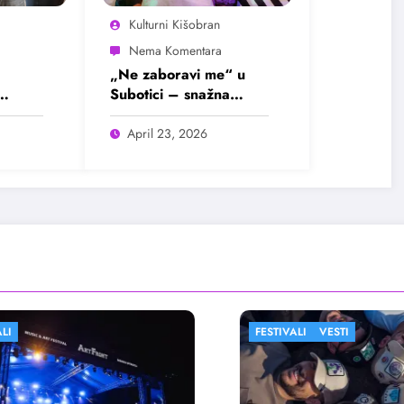
Kulturni Kišobran
„Ne zaboravi me“ u
Subotici – snažna
u
predstava o bolesti
koja menja živote
April 23, 2026
FESTIVALI
VESTI
FESTIVALI