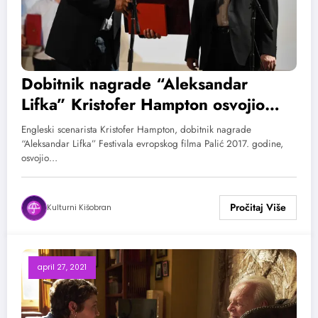
Dobitnik nagrade “Aleksandar
Lifka” Kristofer Hampton osvojio
Oskara za adaptirani scenario
Engleski scenarista Kristofer Hampton, dobitnik nagrade
“Aleksandar Lifka” Festivala evropskog filma Palić 2017. godine,
osvojio…
Kulturni Kišobran
april 27, 2021