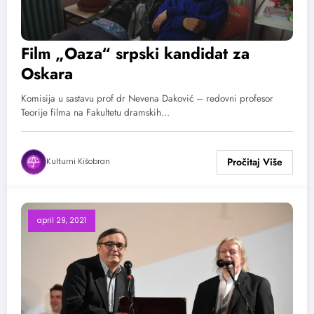
Film „Oaza“ srpski kandidat za
Oskara
Komisija u sastavu prof dr Nevena Daković – redovni profesor
Teorije filma na Fakultetu dramskih…
Kulturni Kišobran
april 29, 2021