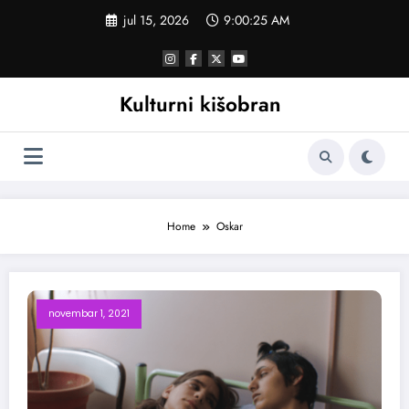
Skoči
jul 15, 2026
9:00:26 AM
na
sadržaj
Kulturni kišobran
Home
Oskar
novembar 1, 2021