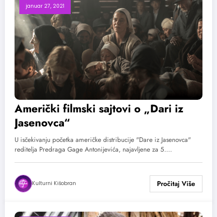
januar 27, 2021
Američki filmski sajtovi o „Dari iz
Jasenovca“
U isčekivanju početka američke distribucije "Dare iz Jasenovca"
reditelja Predraga Gage Antonijevića, najavljene za 5.…
Kulturni Kišobran