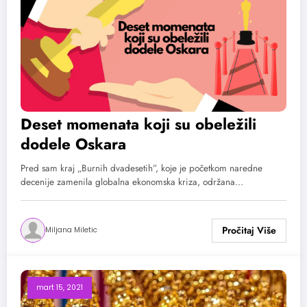
Deset momenata koji su obeležili
dodele Oskara
Pred sam kraj „Burnih dvadesetih”, koje je početkom naredne
decenije zamenila globalna ekonomska kriza, održana…
Miljana Miletic
mart 15, 2021