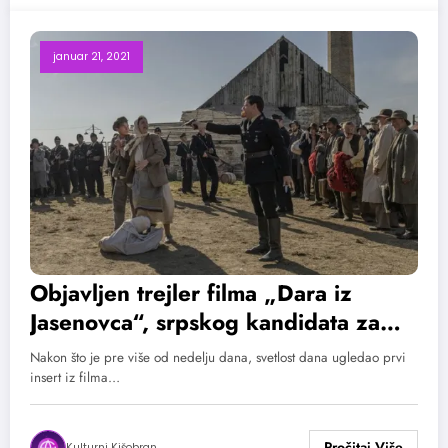
januar 21, 2021
Objavljen trejler filma „Dara iz
Jasenovca“, srpskog kandidata za
Oskara
Nakon što je pre više od nedelju dana, svetlost dana ugledao prvi
insert iz filma…
Kulturni Kišobran