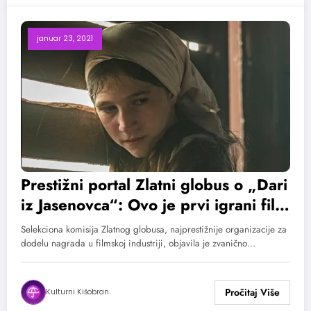
januar 23, 2021
Prestižni portal Zlatni globus o „Dari
iz Jasenovca“: Ovo je prvi igrani film
koji razotkriva strahote Jasenovca
Selekciona komisija Zlatnog globusa, najprestižnije organizacije za
dodelu nagrada u filmskoj industriji, objavila je zvanično…
Kulturni Kišobran