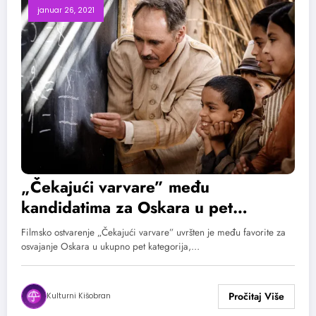
januar 26, 2021
„Čekajući varvare” među
kandidatima za Oskara u pet
kategorija
Filmsko ostvarenje „Čekajući varvare” uvršten je među favorite za
osvajanje Oskara u ukupno pet kategorija,…
Kulturni Kišobran