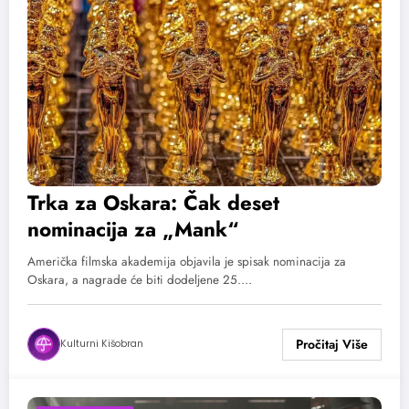
Trka za Oskara: Čak deset
nominacija za „Mank“
Američka filmska akademija objavila je spisak nominacija za
Oskara, a nagrade će biti dodeljene 25.…
Kulturni Kišobran