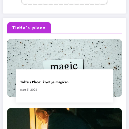
Tidža’s place
Tidža’s Place: Život je magičan
mart 5, 2026