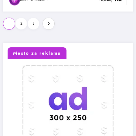
Paginacija
1
2
3
članaka
Mesto za reklamu