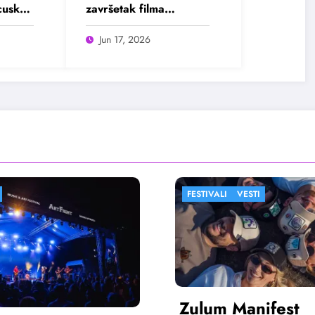
ncuskog
završetak filma
„Dobar, loš, ilegalan“
Jun 17, 2026
IVALI
VESTI
FESTIVALI
FILM
um Manifest