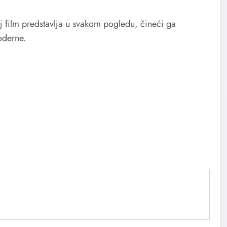
aj film predstavlja u svakom pogledu, čineći ga
oderne.