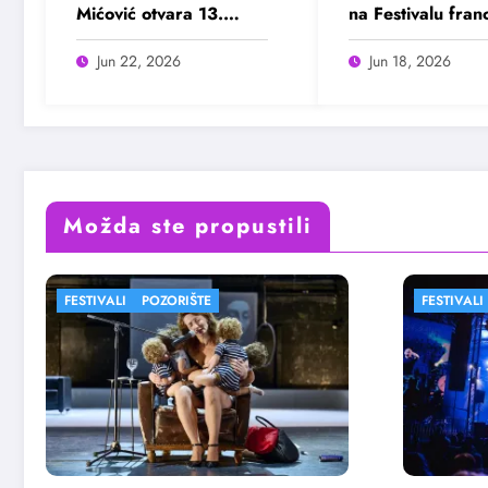
Mićović otvara 13.
na Festivalu fra
Bašta Fest
filma?
Jun 22, 2026
Jun 18, 2026
Možda ste propustili
FESTIVALI
FEST
Zul