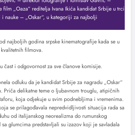
jević – direktor fotografije i Tomislav Gavrić –
je film „Oaza“ reditelja Ivana Ikića kandidat Srbije u trci
i nauke – „Oskar“, u kategoriji za najbolji
od najboljih godina srpske kinematografije kada se u
kvalitetnih filmova.
u čast i odgovornost za sve članove komisije.
 donela odluku da je kandidat Srbije za nagradu „Oskar“
. Priča delikatne teme o ljubavnom trouglu, atipičnih
aforu, koja odjekuje u svim podnebljima i vremenima.
koja se prilagođavala nepredvidljivosti situacija rada sa
 duhu od italijanskog neorealizma do rumunskog
sa glumcima predstavljali su izazov koji je savladala