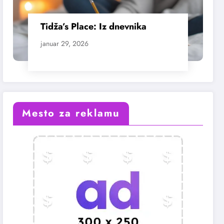
Tidža’s Place: Iz dnevnika
januar 29, 2026
Mesto za reklamu