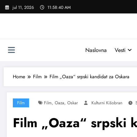
Skoči
jul 11, 2026
11:58:41 AM
na
sadržaj
Naslovna
Vesti
Home
Film
Film „Oaza“ srpski kandidat za Oskara
,
,
Film
Film
Oaza
Oskar
Kulturni Kišobran
Film „Oaza“ srpski 