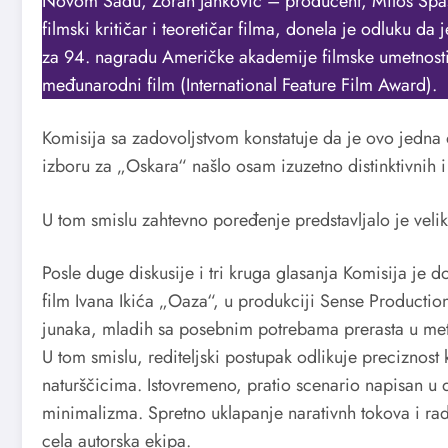
Novom Sadu, Zoran Janković – producent, Miloš Spaso
filmski kritičar i teoretičar filma, donela je odluku da 
za 94. nagradu Američke akademije filmske umetnosti 
međunarodni film (International Feature Film Award).
Komisija sa zadovoljstvom konstatuje da je ovo jedna 
izboru za „Oskara“ našlo osam izuzetno distinktivnih i 
U tom smislu zahtevno poređenje predstavljalo je velik
Posle duge diskusije i tri kruga glasanja Komisija je
film Ivana Ikića „Oaza“, u produkciji Sense Production
junaka, mladih sa posebnim potrebama prerasta u met
U tom smislu, rediteljski postupak odlikuje preciznost 
naturščicima. Istovremeno, pratio scenario napisan u
minimalizma. Spretno uklapanje narativnh tokova i rad 
cela autorska ekipa.