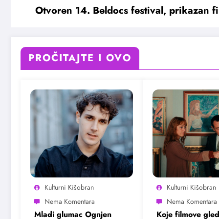
Otvoren 14. Beldocs festival, prikazan fi
PROČITAJTE I OVO
Kulturni Kišobran
Kulturni Kišobran
Mladi glumac Ognjen
Koje filmove gle