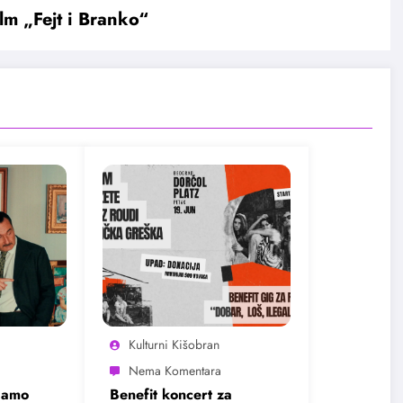
lm „Fejt i Branko“
Kulturni Kišobran
damo
Benefit koncert za