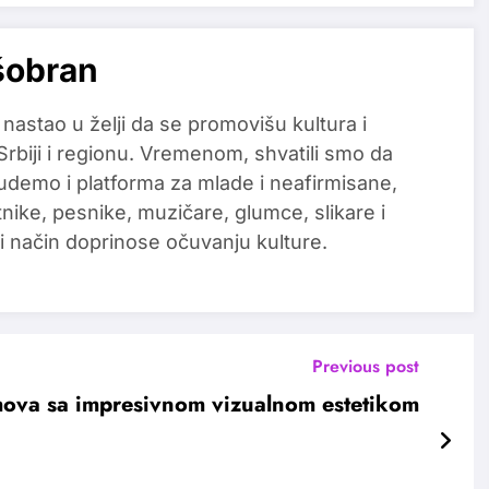
šobran
 nastao u želji da se promovišu kultura i
 Srbiji i regionu. Vremenom, shvatili smo da
udemo i platforma za mlade i neafirmisane,
tnike, pesnike, muzičare, glumce, slikare i
i način doprinose očuvanju kulture.
Previous post
lmova sa impresivnom vizualnom estetikom