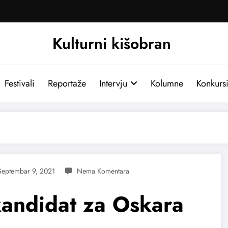
Kulturni kišobran
Festivali
Reportaže
Intervju
Kolumne
Konkurs
Septembar 9, 2021
kandidat za Oskara