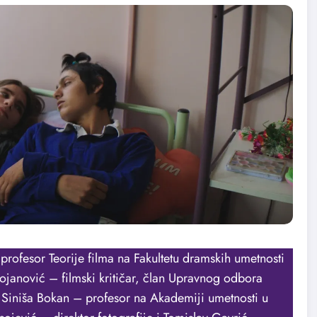
rofesor Teorije filma na Fakultetu dramskih umetnosti
ojanović – filmski kritičar, član Upravnog odbora
, Siniša Bokan – profesor na Akademiji umetnosti u