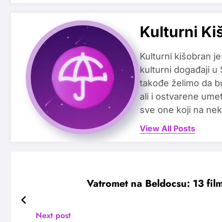
Kulturni Ki
Kulturni kišobran je
kulturni događaji u
takođe želimo da b
ali i ostvarene ume
sve one koji na nek
View All Posts
Vatromet na Beldocsu: 13 fi
Next post