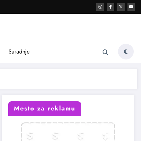
i
Saradnje
Mesto za reklamu