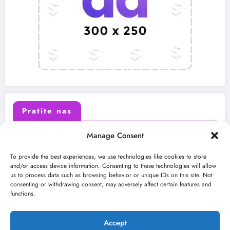
Pratite nas
Manage Consent
X (Twitter)
Facebook
To provide the best experiences, we use technologies like cookies to store
and/or access device information. Consenting to these technologies will allow
us to process data such as browsing behavior or unique IDs on this site. Not
Instagram
Youtube
consenting or withdrawing consent, may adversely affect certain features and
functions.
LinkedIn
Accept