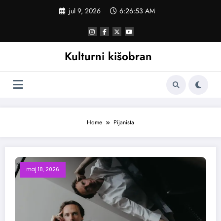
Skoči
jul 9, 2026
6:26:53 AM
na
sadržaj
Kulturni kišobran
Home
Pijanista
maj 18, 2026