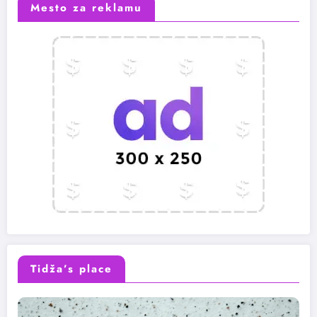
Mesto za reklamu
Tidža’s place