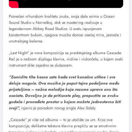
Posvećen vrhunskom kvalitetu zvuka, svoja dela snima u Ocean
Sound Studio u Norveškoj, dok se mastering realizuje u
legendarnom Abbey Road Studios. U svetu ispunjenom
konstantnom bukom, njegova muzika donosi osećaj mira, jasnoće i
unutrašnjeg balansa.
„Last Night” je nova kompozicija sa predstojećeg albuma Cascade.
Reč je o nežnom dijalogu klavira, violine i violončela, u kojem svaki
instrument diše zajedno sa slušaocem.
“Zamislite tihe kasne sate kada svet konačno utihne i sve
deluje moguće. Ova muzika je poput tajne podeljene među
prijateljima – nežna melodija koja razume upravo ono što
osećate. Dovoljno je da pritisnete play, prepustite se zvuku
gudača i pronađete prostor u kojem možete jednostavno biti
svoji”,
izjavio je povodom novog singla Alex Solely.
„Cascade” je više od albuma – to je utočište za um. Kroz ove
kompozicije, delikatne teksture klavira prepliću se sa emotivnim