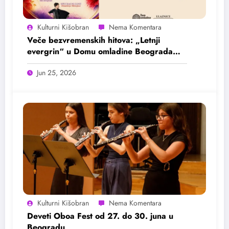
Kulturni Kišobran
Veče bezvremenskih hitova: „Letnji
evergrin“ u Domu omladine Beograda
25. juna
Jun 25, 2026
Kulturni Kišobran
Deveti Oboa Fest od 27. do 30. juna u
Beogradu