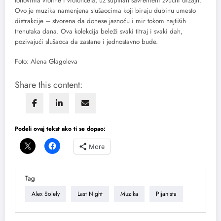
tonovima violine i violončela, uz suptilan savremeni zvučni dizajn.
Ovo je muzika namenjena slušaocima koji biraju dubinu umesto
distrakcije – stvorena da donese jasnoću i mir tokom najtiših
trenutaka dana. Ova kolekcija beleži svaki titraj i svaki dah,
pozivajući slušaoca da zastane i jednostavno bude.
Foto: Alena Glagoleva
Share this content:
Podeli ovaj tekst ako ti se dopao:
More
Tag
Alex Solely
Last Night
Muzika
Pijanista