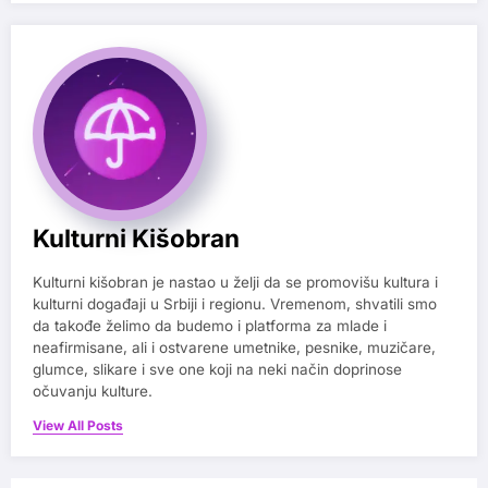
Kulturni Kišobran
Kulturni kišobran je nastao u želji da se promovišu kultura i
kulturni događaji u Srbiji i regionu. Vremenom, shvatili smo
da takođe želimo da budemo i platforma za mlade i
neafirmisane, ali i ostvarene umetnike, pesnike, muzičare,
glumce, slikare i sve one koji na neki način doprinose
očuvanju kulture.
View All Posts