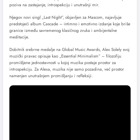
poziva na zastajanje, introspekciju i unutrašnji mir.
Njegov novi singl „Last Night”, objavljen za Mascom, najavljuje
predstojeći album Cascade – intimno i emotivno izdanje koje briše
granice između savremenog klasičnog zvuka i ambijentalne
meditacije.
Dobitnik srebrne medalje na Global Music Awards, Alex Solely svoj
muzički pravac opisuje kao „Essential Minimalism” – filozofiju
promišljene jednostavnosti u kojoj muzika postaje prostor za
introspekciju. Za Alexa, muzika nije samo pozadina, već prostor
namenjen unutrašnjem promišljanju i refleksiji.