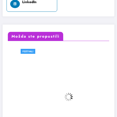
LinkedIn
Možda ste propustili
FESTIVALI