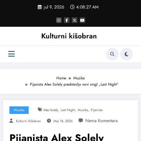
Skoči
jul 9, 2026
4:08:28 AM
na
sadržaj
Kulturni kišobran
Home
Muzika
Pijanista Alex Solely predstavlja novi singl „Last Night”
,
,
,
Muzika
Alex Solely
Last Night
Muzika
Pijanista
Kulturni Kišobran
Maj 18, 2026
Pijanista Alex Solely