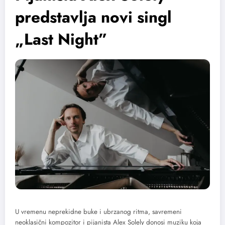
predstavlja novi singl
„Last Night”
U vremenu neprekidne buke i ubrzanog ritma, savremeni
neoklasični kompozitor i pijanista Alex Solely donosi muziku koja