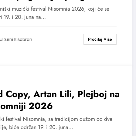
 niški muzički festival Nisomnia 2026, koji će se
i 19. i 20. juna na…
ulturni Kišobran
 Copy, Artan Lili, Plejboj na
somniji 2026
ki festival Nisomnia, sa tradicijom dužom od dve
ije, biće održan 19. i 20. juna…