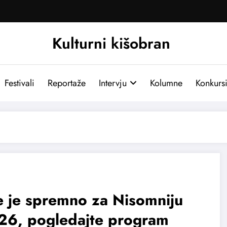
Kulturni kišobran
Festivali
Reportaže
Intervju
Kolumne
Konkurs
 je spremno za Nisomniju
26, pogledajte program