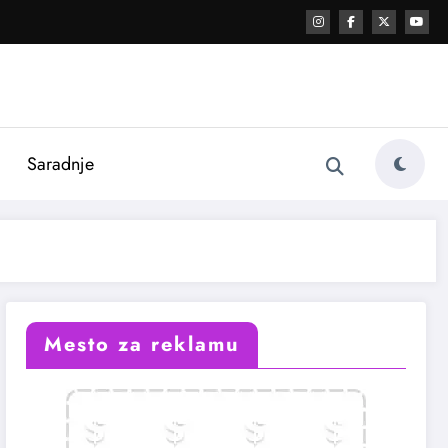
i
Saradnje
Mesto za reklamu