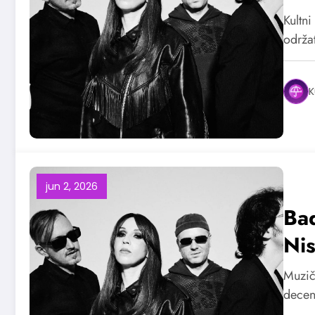
Kultni
održat
K
jun 2, 2026
Bad
Ni
Muzič
decen