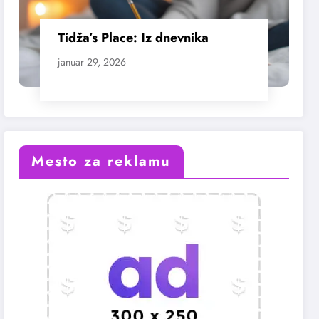
Tidža’s Place: Iz dnevnika
januar 29, 2026
Mesto za reklamu