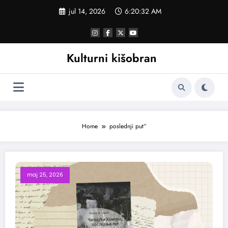
Skoči
jul 14, 2026
6:20:33 AM
na
sadržaj
Kulturni kišobran
Home
poslednji put“
maj 25, 2026