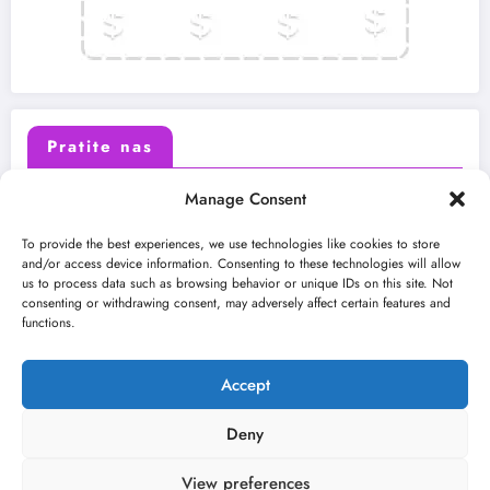
Pratite nas
Manage Consent
X (Twitter)
Facebook
To provide the best experiences, we use technologies like cookies to store
and/or access device information. Consenting to these technologies will allow
us to process data such as browsing behavior or unique IDs on this site. Not
Instagram
Youtube
consenting or withdrawing consent, may adversely affect certain features and
functions.
LinkedIn
Accept
Deny
View preferences