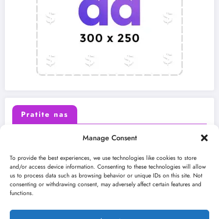
Pratite nas
Manage Consent
X (Twitter)
Facebook
To provide the best experiences, we use technologies like cookies to store
and/or access device information. Consenting to these technologies will allow
us to process data such as browsing behavior or unique IDs on this site. Not
Instagram
Youtube
consenting or withdrawing consent, may adversely affect certain features and
functions.
LinkedIn