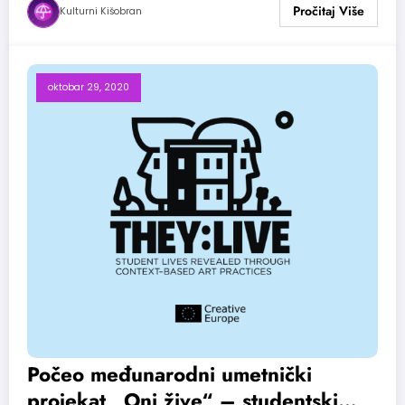
Kulturni Kišobran
oktobar 29, 2020
Počeo međunarodni umetnički
projekat „Oni žive“ – studentski