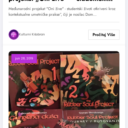
životi otkriveni kroz kontekstualne
Međunarodni projekat "Oni žive" - studentski životi otkriveni kroz
umetničke prakse
kontekstualne umetničke prakse”, čiji je nosilac Dom…
Kulturni Kišobran
jun 28, 2019