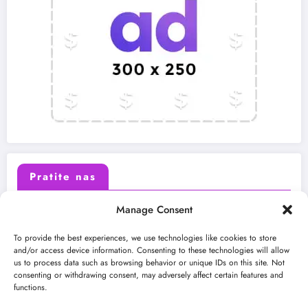
Pratite nas
Manage Consent
X (Twitter)
Facebook
To provide the best experiences, we use technologies like cookies to store
and/or access device information. Consenting to these technologies will allow
us to process data such as browsing behavior or unique IDs on this site. Not
Instagram
Youtube
consenting or withdrawing consent, may adversely affect certain features and
functions.