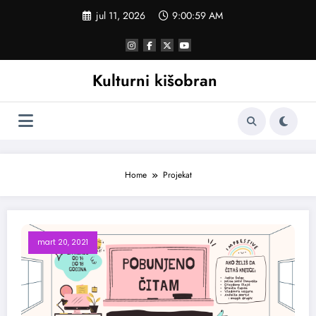
Skoči
jul 11, 2026
9:01:00 AM
na
sadržaj
Kulturni kišobran
Home
Projekat
mart 20, 2021