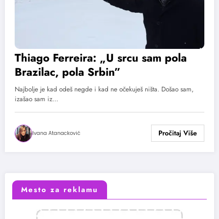
Thiago Ferreira: „U srcu sam pola
Brazilac, pola Srbin”
Najbolje je kad odeš negde i kad ne očekuješ ništa. Došao sam,
izašao sam iz…
Ivana Atanacković
Mesto za reklamu