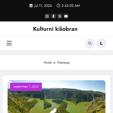
Skoči
jul 11, 2026
2:43:02 AM
na
sadržaj
Kulturni kišobran
Home
Putovanja
septembar 7, 2020