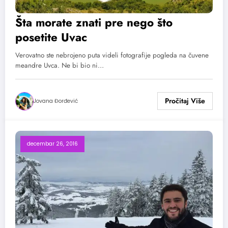
Šta morate znati pre nego što
posetite Uvac
Verovatno ste nebrojeno puta videli fotografije pogleda na čuvene
meandre Uvca. Ne bi bio ni…
Jovana Đorđević
decembar 26, 2016