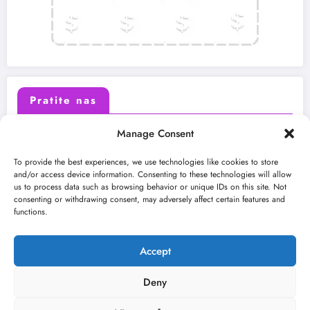
Pratite nas
Manage Consent
X (Twitter)
Facebook
To provide the best experiences, we use technologies like cookies to store
and/or access device information. Consenting to these technologies will allow
us to process data such as browsing behavior or unique IDs on this site. Not
Instagram
Youtube
consenting or withdrawing consent, may adversely affect certain features and
functions.
LinkedIn
Accept
Deny