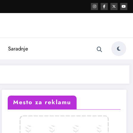
i
Saradnje
Mesto za reklamu