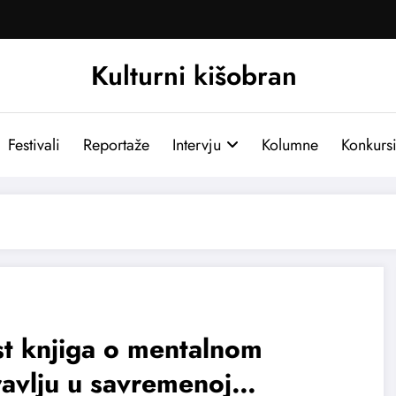
Kulturni kišobran
Festivali
Reportaže
Intervju
Kolumne
Konkurs
t knjiga o mentalnom
avlju u savremenoj