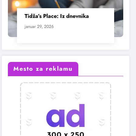
Tidža’s Place: Iz dnevnika
januar 29, 2026
Mesto za reklamu