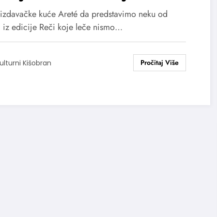
opskoj književnost
 izdavačke kuće Areté da predstavimo neku od
a iz edicije Reči koje leče nismo…
ulturni Kišobran