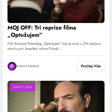
MOJ OFF: Tri reprize filma
„Optužujem“
Film Romana Polanskog „Optužujem“ koji je sinoć u 21h svečano
otvorio prvi besplatni online Filmski…
Kulturni Kišobran
mart 27, 2020