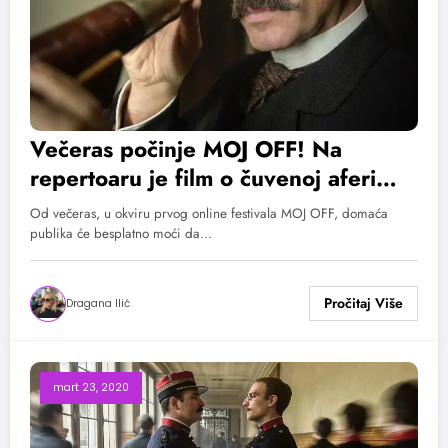
Večeras počinje MOJ OFF! Na
repertoaru je film o čuvenoj aferi
Drajfus
Od večeras, u okviru prvog online festivala MOJ OFF, domaća
publika će besplatno moći da…
Dragana Ilić
mart 23, 2020