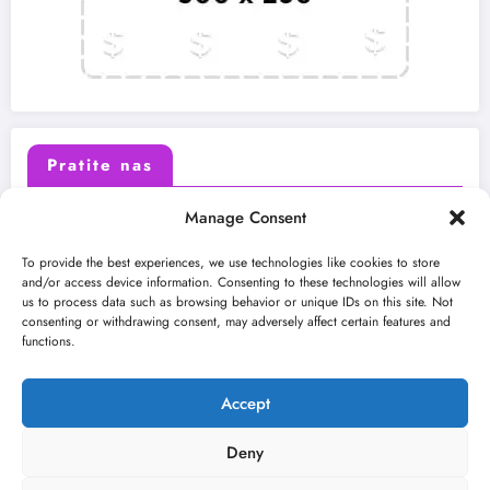
Pratite nas
Manage Consent
X (Twitter)
Facebook
To provide the best experiences, we use technologies like cookies to store
and/or access device information. Consenting to these technologies will allow
us to process data such as browsing behavior or unique IDs on this site. Not
Instagram
Youtube
consenting or withdrawing consent, may adversely affect certain features and
functions.
LinkedIn
Accept
Deny