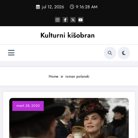
Skoči
jul 12, 2026
9:16:28 AM
na
sadržaj
Kulturni kišobran
Home
roman polanski
mart 28, 2020