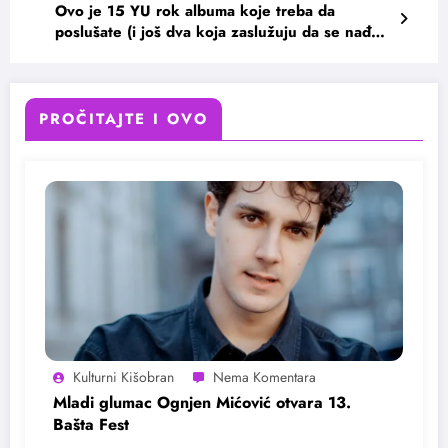
Ovo je 15 YU rok albuma koje treba da
poslušate (i još dva koja zaslužuju da se nađu
na listi)
PROČITAJTE I OVO
Kulturni Kišobran
Mladi glumac Ognjen Mićović otvara 13.
Bašta Fest