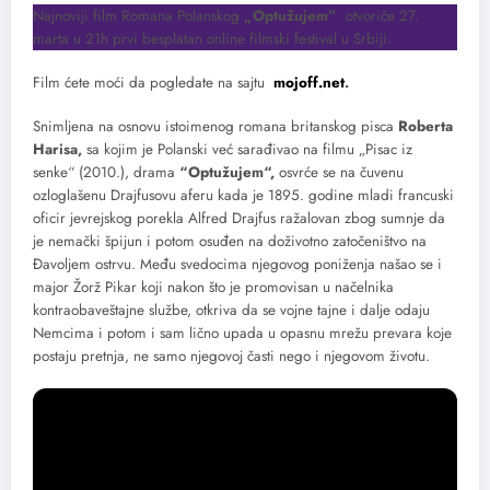
Najnoviji film Romana Polanskog
„Optužujem”
otvoriće 27.
marta u 21h prvi besplatan online filmski festival u Srbiji.
Film ćete moći da pogledate na sajtu
mojoff.net
.
Snimljena na osnovu istoimenog romana britanskog pisca
Roberta
Harisa,
sa kojim je Polanski već sarađivao na filmu „Pisac iz
senke“ (2010.), drama
“Optužujem“,
osvrće se na čuvenu
ozloglašenu Drajfusovu aferu kada je 1895. godine mladi francuski
oficir jevrejskog porekla Alfred Drajfus ražalovan zbog sumnje da
je nemački špijun i potom osuđen na doživotno zatočeništvo na
Đavoljem ostrvu. Među svedocima njegovog poniženja našao se i
major Žorž Pikar koji nakon što je promovisan u načelnika
kontraobaveštajne službe, otkriva da se vojne tajne i dalje odaju
Nemcima i potom i sam lično upada u opasnu mrežu prevara koje
postaju pretnja, ne samo njegovoj časti nego i njegovom životu.