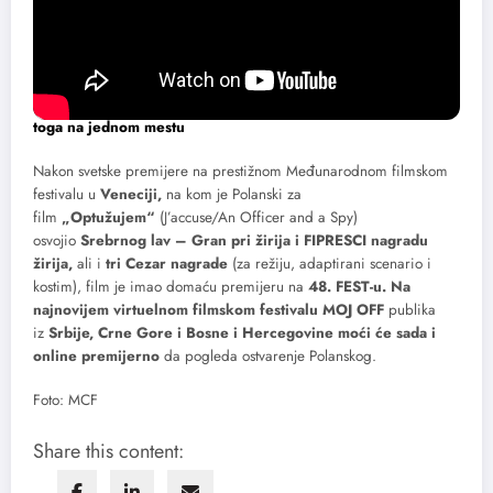
(Emmanuelle Seigner), (Louis Garrel), Matju Amalrik (Mathieu
Amalric) i drugi.
Pročitajte još i:
Besplatan online filmski festival Moj Off –
svetske premijere, filmovi sa najnovijih festivala i još mnogo
toga na jednom mestu
Nakon svetske premijere na prestižnom Međunarodnom filmskom
festivalu u
Veneciji,
na kom je Polanski za
film
„Optužujem“
(J’accuse/An Officer and a Spy)
osvojio
Srebrnog lav – Gran pri žirija i FIPRESCI nagradu
žirija,
ali i
tri Cezar nagrade
(za režiju, adaptirani scenario i
kostim), film je imao domaću premijeru na
48. FEST-u.
Na
najnovijem virtuelnom filmskom festivalu MOJ OFF
publika
iz
Srbije, Crne Gore i Bosne i Hercegovine moći će sada i
online premijerno
da pogleda ostvarenje Polanskog.
Foto: MCF
Share this content: