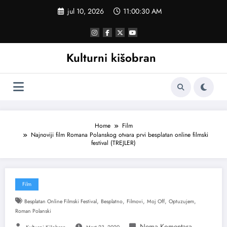
Skoči
jul 10, 2026
11:00:31 AM
na
sadržaj
Kulturni kišobran
Home
Film
Najnoviji film Romana Polanskog otvara prvi besplatan online filmski
festival (TREJLER)
Film
,
,
,
,
,
Besplatan Online Filmski Festival
Besplatno
Filmovi
Moj Off
Optuzujem
Roman Polanski