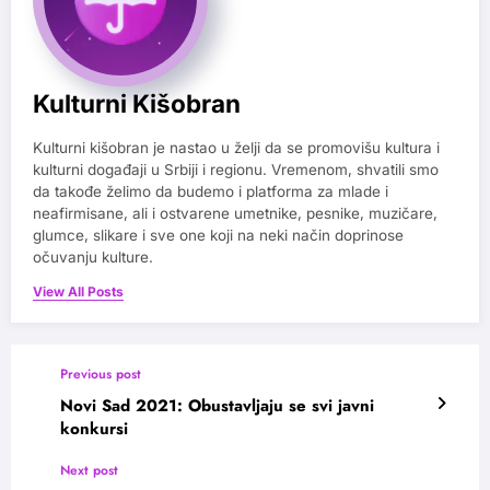
Kulturni Kišobran
Kulturni kišobran je nastao u želji da se promovišu kultura i
kulturni događaji u Srbiji i regionu. Vremenom, shvatili smo
da takođe želimo da budemo i platforma za mlade i
neafirmisane, ali i ostvarene umetnike, pesnike, muzičare,
glumce, slikare i sve one koji na neki način doprinose
očuvanju kulture.
View All Posts
Previous post
Novi Sad 2021: Obustavljaju se svi javni
konkursi
Next post