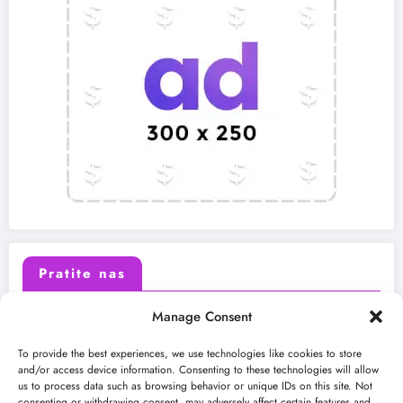
Pratite nas
Manage Consent
X (Twitter)
Facebook
To provide the best experiences, we use technologies like cookies to store
and/or access device information. Consenting to these technologies will allow
us to process data such as browsing behavior or unique IDs on this site. Not
Instagram
Youtube
consenting or withdrawing consent, may adversely affect certain features and