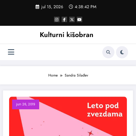
Skoči
jul 15, 2026
4:38:43 PM
na
sadržaj
Kulturni kišobran
Home
Sandra Silađev
jun 26, 2019