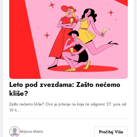
Leto pod zvezdama: Zašto nećemo
kliše?
Zašto nećemo kliše? Ovo je pitanje na koje će odgovor 27. juna od
19 h…
Miljana Miletic