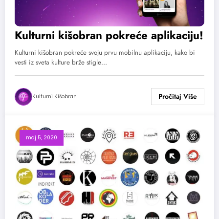
Kulturni kišobran pokreće aplikaciju!
Kulturni kišobran pokreće svoju prvu mobilnu aplikaciju, kako bi
vesti iz sveta kulture brže stigle…
Kulturni Kišobran
maj 5, 2020