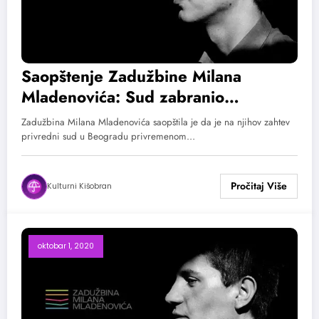
Saopštenje Zadužbine Milana
Mladenovića: Sud zabranio
održavanje konkursa EKV: Tvoja
Zadužbina Milana Mladenovića saopštila je da je na njihov zahtev
pesma
privredni sud u Beogradu privremenom…
Kulturni Kišobran
oktobar 1, 2020