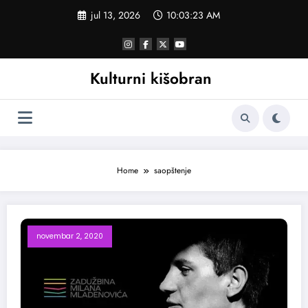
Skoči
jul 13, 2026
10:03:23 AM
na
sadržaj
Kulturni kišobran
Home
saopštenje
novembar 2, 2020