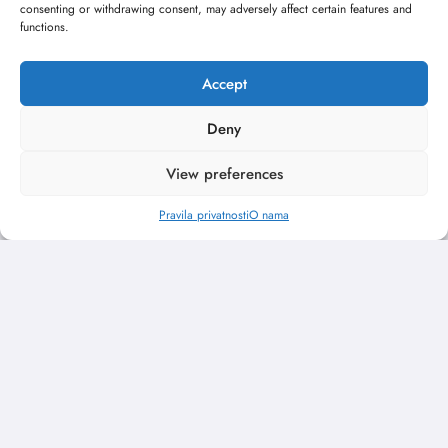
consenting or withdrawing consent, may adversely affect certain features and
functions.
Accept
Pratite nas
Deny
View preferences
X (Twitter)
Facebook
Pravila privatnosti
O nama
Instagram
Youtube
LinkedIn
O nama
Uslovi
Kontakt