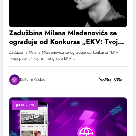
Zadužbina Milana Mladenovića se
ograđuje od Konkursa „EKV: Tvoja
pesma“
Zadužbina Milana Mladenovića se ograđuje od konkursa "EKV:
Tvoja pesma" koji u ime grupe EKV…
Kulturni Kišobran
jul 19, 2020