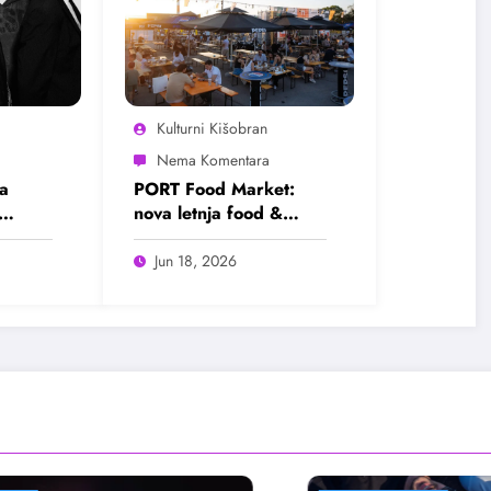
Kulturni Kišobran
a
PORT Food Market:
nova letnja food &
ram
lifestyle destinacija
Beograda
Jun 18, 2026