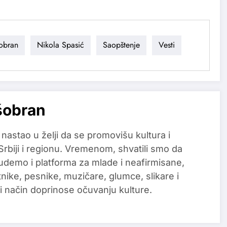
šobran
Nikola Spasić
Saopštenje
Vesti
šobran
 nastao u želji da se promovišu kultura i
 Srbiji i regionu. Vremenom, shvatili smo da
udemo i platforma za mlade i neafirmisane,
tnike, pesnike, muzičare, glumce, slikare i
i način doprinose očuvanju kulture.