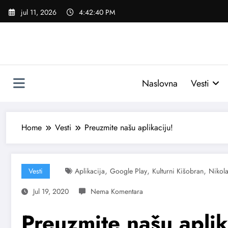
Skoči
jul 11, 2026
4:42:41 PM
na
sadržaj
Naslovna
Vesti
Home
Vesti
Preuzmite našu aplikaciju!
,
,
,
Vesti
Aplikacija
Google Play
Kulturni Kišobran
Nikol
Jul 19, 2020
Preuzmite našu aplik