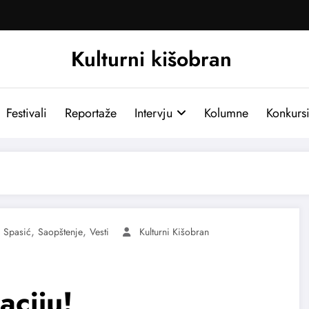
Kulturni kišobran
Festivali
Reportaže
Intervju
Kolumne
Konkurs
,
,
a Spasić
Saopštenje
Vesti
Kulturni Kišobran
aciju!