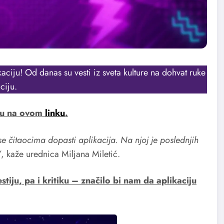
aciju! Od danas su vesti iz sveta kulture na dohvat ruke
ciju.
-u na ovom
linku
.
e čitaocima dopasti aplikacija. Na njoj je poslednjih
”
, kaže urednica Miljana Miletić.
tiju, pa i kritiku – značilo bi nam da aplikaciju