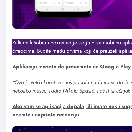
Kulturni kišobran pokrenuo je svoju prvu mobilnu aplik
čitaocima! Budite među prvima koji će preuzeti aplika
Aplikaciju možete da preuzmete na Google Play
“Ovo je veliki korak za naš portal i nadamo se da će s
nekoliko meseci radio Nikola Spasić, naš IT stručnjak
Ako vam se aplikacija dopala, ili imate neku suges
ocenite i napišete recenziju.