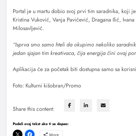
Portal je u martu dobio svoj prvi tim saradnika, koji
Kristina Vuković, Vanja Pavićević, Dragana Ilić, Ivana
Milosavljević.
“Isprva smo samo hteli da okupimo nekoliko saradnika k
jedan sjajan tim kreativaca, čija energija čini ovaj p
Aplikacija će za početak biti dostupna samo sa korisn
Foto: Kulturni kišobran/Promo
Share this content:
Podeli ovaj tekst ako ti se dopao:
More