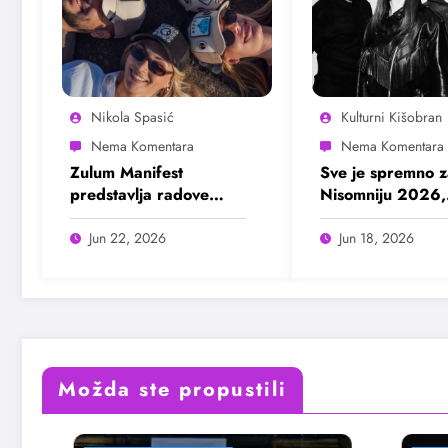
Nikola Spasić
Kulturni Kišobran
Zulum Manifest
Sve je spremno z
predstavlja radove
Nisomniju 2026,
deset finalista u
pogledajte prog
Madlenianumu
Jun 22, 2026
Jun 18, 2026
Možda ste propustili