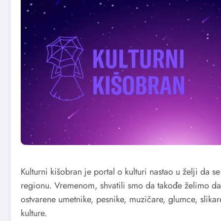
Kulturni kišobran je portal o kulturi nastao u želji da s
regionu. Vremenom, shvatili smo da takođe želimo da 
ostvarene umetnike, pesnike, muzičare, glumce, slikar
kulture.