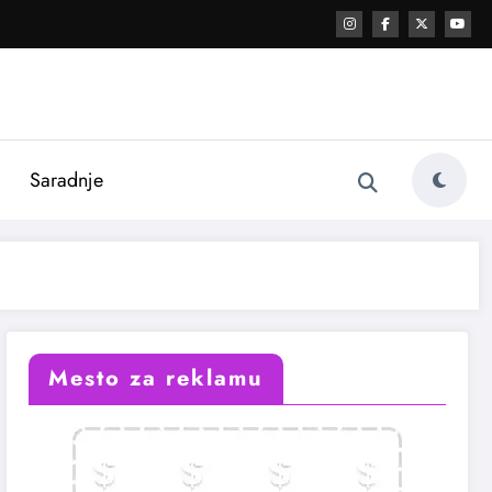
i
Saradnje
Mesto za reklamu