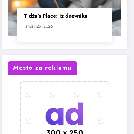
Tidža’s Place: Iz dnevnika
januar 29, 2026
Mesto za reklamu