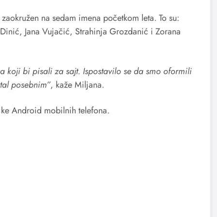
 je zaokružen na sedam imena početkom leta. To su:
 Dinić, Jana Vujačić, Strahinja Grozdanić i Zorana
oji bi pisali za sajt. Ispostavilo se da smo oformili
ortal posebnim”
, kaže Miljana.
ike Android mobilnih telefona.