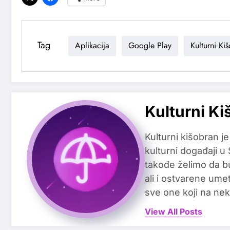
Tag
Aplikacija
Google Play
Kulturni Ki
Kulturni Ki
Kulturni kišobran je
kulturni događaji u
takođe želimo da b
ali i ostvarene ume
sve one koji na nek
View All Posts