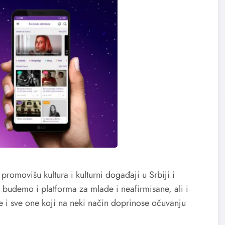
e promovišu kultura i kulturni događaji u Srbiji i
budemo i platforma za mlade i neafirmisane, ali i
e i sve one koji na neki način doprinose očuvanju