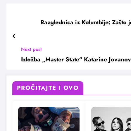
Razglednica iz Kolumbije: Zašto j
Next post
Izložba „Master State“ Katarine Jovanov
PROČITAJTE I OVO