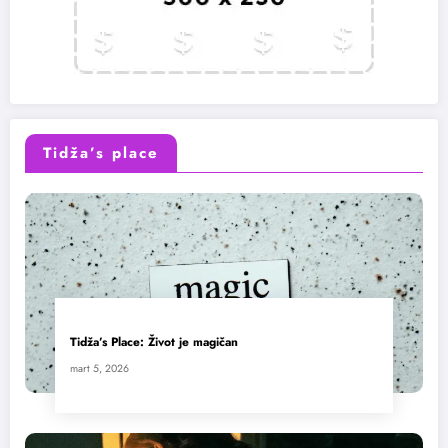
Tidža’s place
Tidža’s Place: Život je magičan
mart 5, 2026