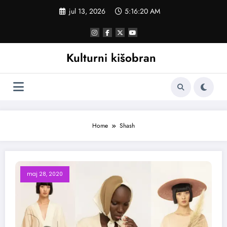
Skoči
jul 13, 2026
5:16:21 AM
na
sadržaj
Kulturni kišobran
Home
Shash
maj 28, 2020