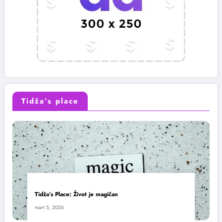
Tidža’s place
Tidža’s Place: Život je magičan
mart 5, 2026