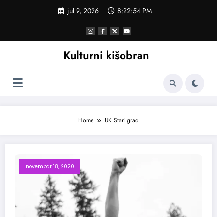
Skoči
jul 9, 2026
8:22:54 PM
na
sadržaj
Kulturni kišobran
Home
UK Stari grad
novembar 18, 2020