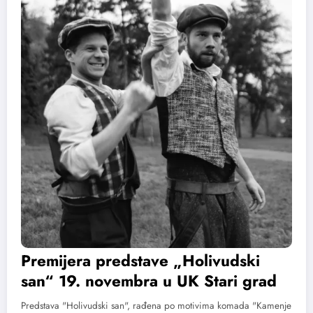
Premijera predstave „Holivudski
san“ 19. novembra u UK Stari grad
Predstava "Holivudski san", rađena po motivima komada "Kamenje