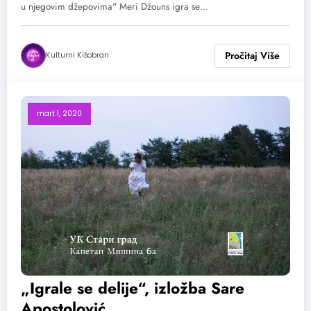
u njegovim džepovima" Meri Džouns igra se…
Kulturni Kišobran
mart 1, 2020
„Igrale se delije“, izložba Sare
Apostolović