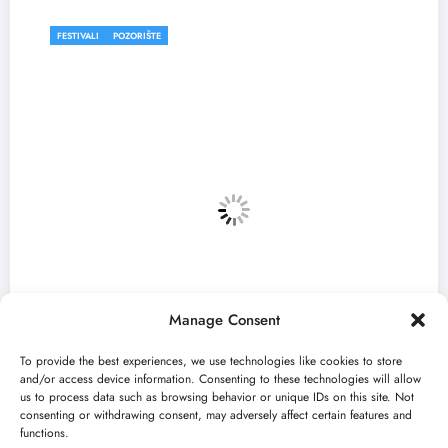
FESTIVALI
POZORIŠTE
F
Manage Consent
To provide the best experiences, we use technologies like cookies to store
and/or access device information. Consenting to these technologies will allow
us to process data such as browsing behavior or unique IDs on this site. Not
consenting or withdrawing consent, may adversely affect certain features and
„Predmet Medeja“ otvara 59. Bitef u
„N
functions.