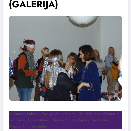
(GALERIJA)
U Ustanovi kulture „Stari grad“, u četvrtak 20. februara održana je
radionica „Svim čulima u Maroko“. Događaj je organizovao
Arapski kulturni centar.