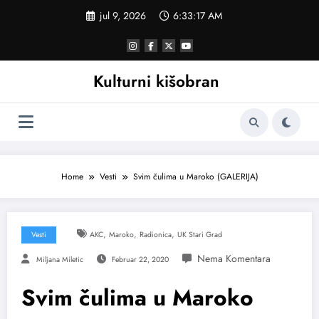
Skoči
jul 9, 2026
6:33:18 AM
na
sadržaj
Kulturni kišobran
Home
Vesti
Svim čulima u Maroko (GALERIJA)
,
,
,
Vesti
AKC
Maroko
Radionica
UK Stari Grad
Miljana Miletic
Februar 22, 2020
Svim čulima u Maroko