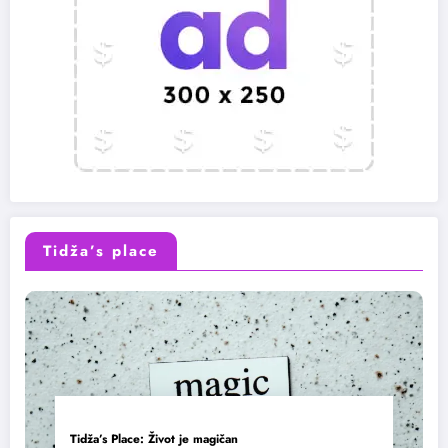
Tidža’s place
Tidža’s Place: Život je magičan