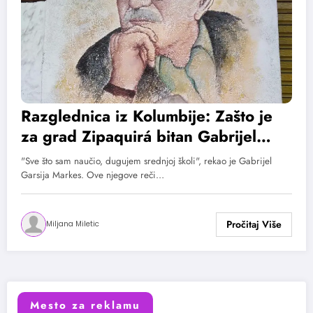
Razglednica iz Kolumbije: Zašto je
za grad Zipaquirá bitan Gabrijel
Garsija Markes? (GALERIJA)
"Sve što sam naučio, dugujem srednjoj školi", rekao je Gabrijel
Garsija Markes. Ove njegove reči…
Miljana Miletic
Mesto za reklamu