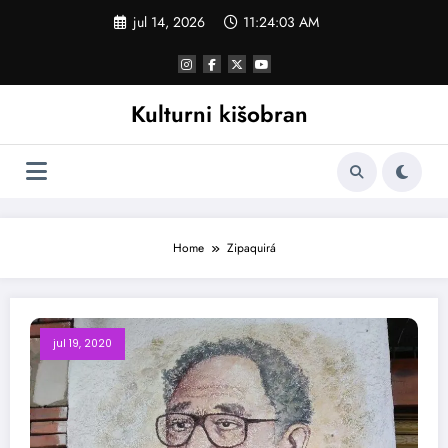
Skoči
jul 14, 2026
11:24:04 AM
na
sadržaj
Kulturni kišobran
Home
Zipaquirá
jul 19, 2020