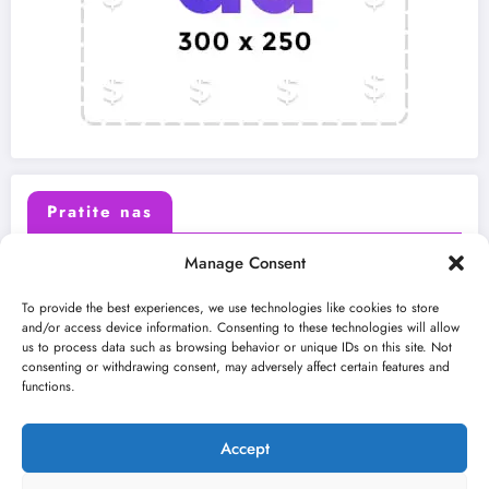
Pratite nas
Manage Consent
X (Twitter)
Facebook
To provide the best experiences, we use technologies like cookies to store
and/or access device information. Consenting to these technologies will allow
us to process data such as browsing behavior or unique IDs on this site. Not
Instagram
Youtube
consenting or withdrawing consent, may adversely affect certain features and
functions.
LinkedIn
Accept