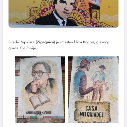
Gradić Sipakira (
Zipaquirá
) je smešten blizu Bogote, glavnog
grada Kolumbije.