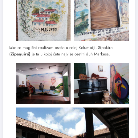
Iako se magični realizam oseća u celoj Kolumbiji, Sipakira
(
Zipaquirá)
je ta u kojoj ćete najviše osetiti duh Markesa.