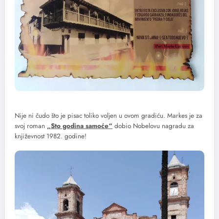
Nije ni čudo što je pisac toliko voljen u ovom gradiću. Markes je za
svoj roman
„Sto godina samoće“
dobio Nobelovu nagradu za
književnost 1982. godine!