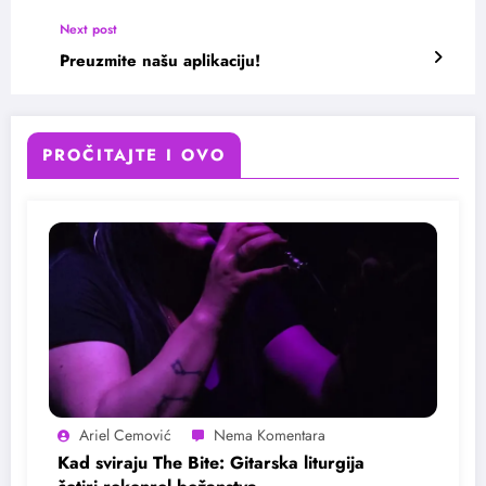
Next post
Preuzmite našu aplikaciju!
PROČITAJTE I OVO
Ariel Cemović
Kad sviraju The Bite: Gitarska liturgija