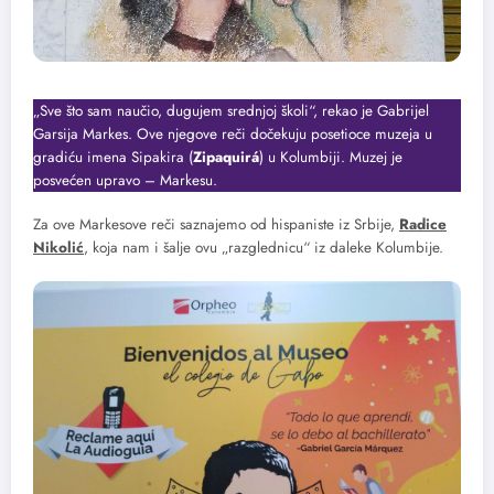
„Sve što sam naučio, dugujem srednjoj školi“, rekao je Gabrijel
Garsija Markes. Ove njegove reči dočekuju posetioce muzeja u
gradiću imena Sipakira (
Zipaquirá
) u Kolumbiji. Muzej je
posvećen upravo – Markesu.
Za ove Markesove reči saznajemo od hispaniste iz Srbije,
Radice
Nikolić
, koja nam i šalje ovu „razglednicu“ iz daleke Kolumbije.