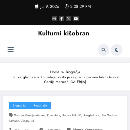
Skoči
jul 9, 2026
2:08:30 PM
na
sadržaj
Kulturni kišobran
Home
Biografija
Razglednica iz Kolumbije: Zašto je za grad Zipaquirá bitan Gabrijel
Garsija Markes? (GALERIJA)
Biografija
Reportaže
,
,
,
,
Gabrijel Garsija Markes
Kolumbija
Radica Nikolić
Razglednica
Sto Godina
,
Samoće
Zipaquirá