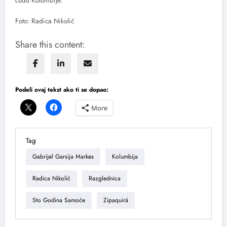
čudu Kolumbije.
Foto: Radica Nikolić
Share this content:
Podeli ovaj tekst ako ti se dopao:
More
Tag
Gabrijel Garsija Markes
Kolumbija
Radica Nikolić
Razglednica
Sto Godina Samoće
Zipaquirá