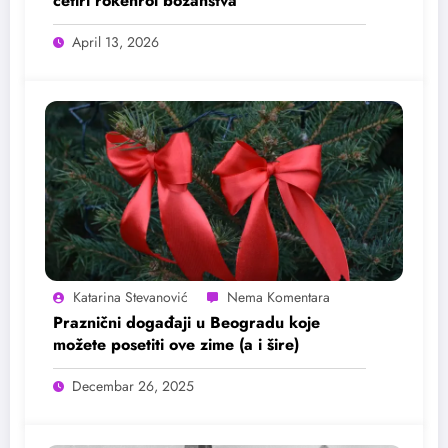
četiri rokenrol božanstva
April 13, 2026
Katarina Stevanović
Praznični događaji u Beogradu koje
možete posetiti ove zime (a i šire)
Decembar 26, 2025